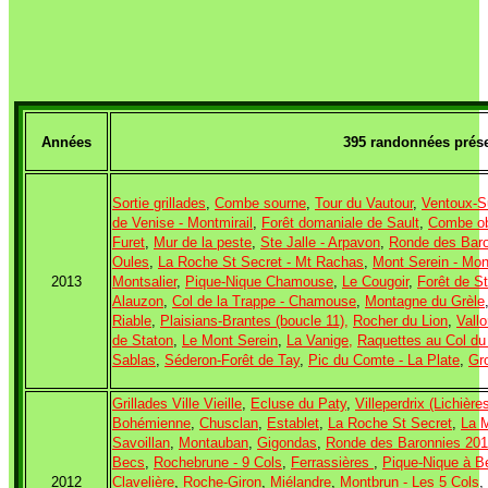
Années
395 randonnées prés
Sortie grillades
,
Combe sourne
,
Tour du Vautour
,
Ventoux-S
de Venise - Montmirail
,
Forêt domaniale de Sault
,
Combe o
Furet
,
Mur de la peste
,
Ste Jalle - Arpavon
,
Ronde des Bar
Oules
,
La Roche St Secret - Mt Rachas
,
Mont Serein - Mon
2013
Montsalier
,
Pique-Nique Chamouse
,
Le Cougoir
,
Forêt de S
Alauzon
,
Col de la Trappe - Chamouse
,
Montagne du Grèle
Riable
,
Plaisians-Brantes (boucle 11)
,
Rocher du Lion
,
Vall
de Staton
,
Le Mont Serein
,
La Vanige,
Raquettes au Col d
Sablas
,
Séderon-Forêt de Tay
,
Pic du Comte - La Plate
,
Gr
Grillades Ville Vieille
,
Ecluse du Paty
,
Villeperdrix (Lichière
Bohémienne
,
Chusclan
,
Establet
,
La Roche St Secret
,
La 
Savoillan
,
Montauban
,
Gigondas
,
Ronde des Baronnies 20
Becs
,
Rochebrune - 9 Cols
,
F
errassières
,
Pique-Nique à B
2012
Clavelière
,
Roche-Giron
,
Miélandre
,
Montbrun - Les 5 Cols
,