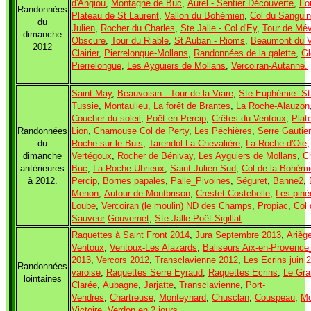
d'Angiou
,
Montagne de Buc
,
Aurel - Sentier Découverte
,
Fo
Randonnées
Plateau de St Laurent
,
Vallon du Bohémien
,
Col du Sanguin
du
Julien
,
Rocher du Charles
,
Ste Jalle - Col d'Ey
,
Tour de Mév
dimanche
Obscure
,
Tour du Riable
,
St Auban - Rioms
,
Beaumont du V
2012
Clairier
,
Pierrelongue-Mollans
,
Randonnées de la galette
,
Gl
Pierrelongue
,
Les Ayguiers de Mollans
,
Vercoiran-Autanne.
Saint May
,
Beauvoisin - Tour de la Viare
,
Ste Euphémie- St
Tussie
,
Montaulieu,
La forêt de Brantes
,
La Roche-Alauzon
Coucher du soleil
,
Poët-en-Percip
,
Crêtes du Ventoux
,
Plat
Randonnées
Lion
,
Chamouse Col de Perty
,
Les Péchières
,
Serre Gautier
du
Roche sur le Buis
,
Tarendol La Chevalière
,
La Roche d'Oie
dimanche
Vertégoux
,
Rocher de Bénivay
,
Les Ayguiers de Mollans
,
C
antérieures
Buc
,
La Roche-Ubrieux
,
Saint Julien Sud
,
Col de la Bohém
à 2012.
Percip
,
Bornes papales
,
Palle_Pivoines
,
Séguret
,
Banne2
,
Menon
,
Autour de Montbrison
,
Crestet-Costebelle
,
Les pin
Loube
,
Vercoiran (le moulin) ND des Champs
,
Propiac
,
Col
Sauveur
Gouvernet
,
Ste Jalle-Poët Sigillat
.
Raquettes à Saint Front 2014
,
Jura Septembre 2013
,
Ariège
Ventoux
,
Ventoux-Les Alazards
,
Baliseurs Aix-en-Provenc
2013
,
Vercors 2012
,
Transclavienne 2012
,
Les Ecrins juin 
R
andonnées
varoise
,
Raquettes Serre Eyraud
,
Raquettes Ecrins
,
Le Gr
lointaines
Clarée
,
Aubagne
,
Jarjatte
,
Transclavienne
,
Port-
Vendres
,
Chartreuse
,
Monteynard
,
Chusclan
,
Couspeau
,
Mo
Victoire
,
Verdon en 2 jours
.