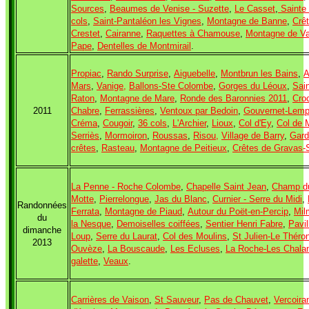
Sources
,
Beaumes de Venise - Suzette
,
Le Casset
,
Sainte
cols
,
Saint-Pantaléon les Vignes
,
Montagne de Banne
,
Crê
Crestet
,
Cairanne
,
Raquettes à Chamouse
,
Montagne de V
Pape
,
Dentelles de Montmirail
.
Propiac
,
Rando Surprise
,
Aiguebelle
,
Montbrun les Bains
,
A
Mars
,
Vanige,
Ballons-Ste Colombe
,
Gorges du Léoux
,
Sai
Raton
,
Montagne de Mare
,
Ronde des Baronnies 2011
,
Cro
2011
Chabre
,
Ferrassières
,
Ventoux par Bedoin
,
Gouvernet-Lem
Créma
,
Cougoir
,
36 cols
,
L'Archier
,
Lioux
,
Col d'Ey
,
Col de 
Serriès
,
Mormoiron
,
Roussas
,
Risou,
Village de Barry
,
Gard
crêtes
,
Rasteau
,
Montagne de Peitieux
,
Crêtes de Gravas-
La Penne - Roche Colombe
,
Chapelle Saint Jean
,
Champ d
Motte
,
Pierrelongue
,
Jas du Blanc
,
Curnier - Serre du Midi
,
Randonnées
Ferrata
,
Montagne de Piaud
,
Autour du Poët-en-Percip
,
Mil
du
la Nesque
,
Demoiselles coiffées
,
Sentier Henri Fabre
,
Pavil
dimanche
Loup
,
Serre du Laurat
,
Col des Moulins
,
St Julien-Le Théro
2013
Ouvèze
,
La Bouscaude
,
Les Ecluses
,
La Roche-Les Chala
galette
,
Veaux
.
Carrières de Vaison
,
St Sauveur
,
Pas de Chauvet
,
Vercoira