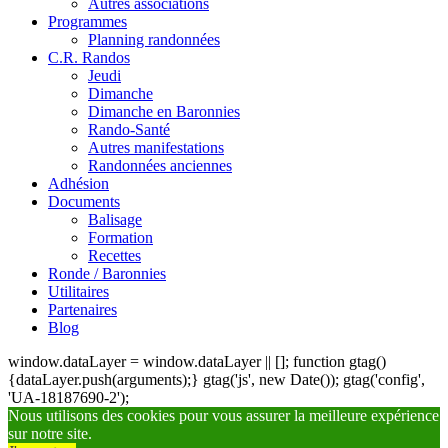
Autres associations
Programmes
Planning randonnées
C.R. Randos
Jeudi
Dimanche
Dimanche en Baronnies
Rando-Santé
Autres manifestations
Randonnées anciennes
Adhésion
Documents
Balisage
Formation
Recettes
Ronde / Baronnies
Utilitaires
Partenaires
Blog
window.dataLayer = window.dataLayer || []; function gtag()
{dataLayer.push(arguments);} gtag('js', new Date()); gtag('config',
'UA-18187690-2');
Nous utilisons des cookies pour vous assurer la meilleure expérience
sur notre site.