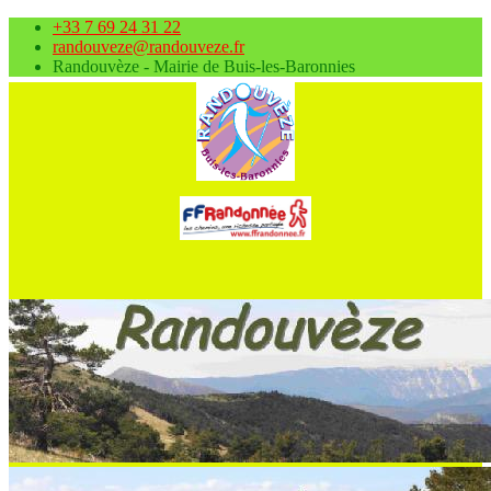
+33 7 69 24 31 22
randouveze@randouveze.fr
Randouvèze - Mairie de Buis-les-Baronnies