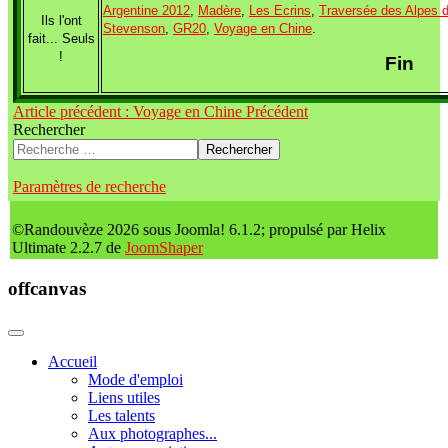
Argentine 2012
,
Madère
,
Les Ecrins
,
Traversée des Alpes 
Ils l'ont
Stevenson
,
GR20
,
Voyage en Chine
.
fait... Seuls
!
Fin
Article précédent : Voyage en Chine
Précédent
Rechercher
Rechercher
Paramètres de recherche
©Randouvèze 2026 sous Joomla! 6.1.2; propulsé par Helix
Ultimate 2.2.7 de
JoomShaper
offcanvas
Accueil
Mode d'emploi
Liens utiles
Les talents
Aux photographes...