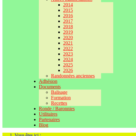
2014
2015
2016
2017
2018
2019
2020
2021
2022
2023
2024
2025
2026
Randonnées anciennes
Adhésion
Documents
Balisage
Formation
Recettes
Ronde / Baronnies
Utilitaires
Partenaires
Blog
Vous êtes ici :