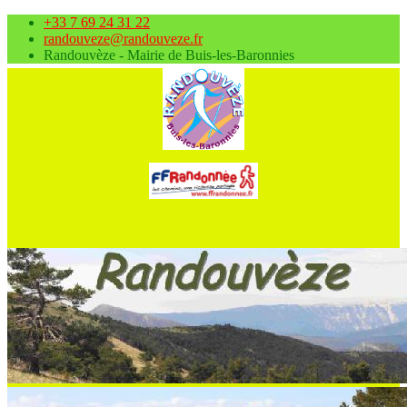
+33 7 69 24 31 22
randouveze@randouveze.fr
Randouvèze - Mairie de Buis-les-Baronnies