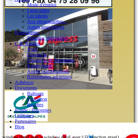
Mode d'emploi
Liens utiles
Les talents
Aux photographes...
Autres associations
Programmes
Planning randonnées
C.R. Randos
Jeudi
Dimanche
Dimanche en Baronnies
Rando-Santé
Autres manifestations
Randonnées anciennes
Adhésion
Documents
Balisage
Formation
Recettes
Ronde / Baronnies
Utilitaires
Partenaires
Blog
window.dataLayer = window.dataLayer || []; function gtag()