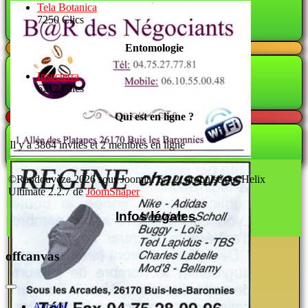
Tela Botanica
7250 Clics
Entomologie
Insecterra
6212 Clics
Qui est en ligne ?
Il y a 3864 invités et 2 membres en ligne
©Randouvèze 2026 sous Joomla! 6.1.2; propulsé par Helix
Ultimate 2.2.7 de
JoomShaper
Infos légales
offcanvas
Accueil