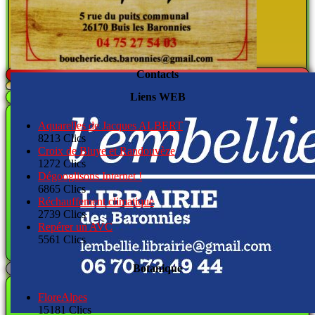
Contacts
Liens WEB
Aquarelles de Jacques ALBERT
8213 Clics
Croix de Bluye et Randouvèze
1272 Clics
Dégooglisons Internet !
6865 Clics
Réchauffement climatique
2739 Clics
Repérer un AVC
5561 Clics
Botanique
FloreAlpes
15181 Clics