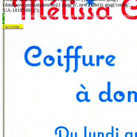
{dataLayer.push(arguments);} gtag('js', new Date()); gtag('config',
'UA-18187690-2');
Nous utilisons des cookies pour vous assurer la meilleure expérience
sur notre site.
J'accepte...