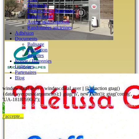
Dimanche
Dimanche en Baronnies
Rando-Santé
Autres manifestations
Randonnées anciennes
Adhésion
Documents
Balisage
Formation
Recettes
Ronde / Baronnies
Utilitaires
Partenaires
Blog
window.dataLayer = window.dataLayer || []; function gtag()
{dataLayer.push(arguments);} gtag('js', new Date()); gtag('config',
'UA-18187690-2');
Nous utilisons des cookies pour vous assurer la meilleure expérience
sur notre site.
J'accepte...