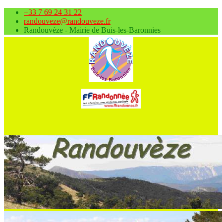
+33 7 69 24 31 22
randouveze@randouveze.fr
Randouvèze - Mairie de Buis-les-Baronnies