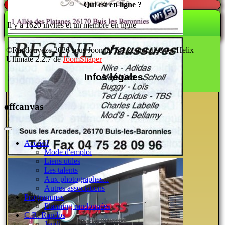
Qui est en ligne ?
Il y a 1620 invités et un membre en ligne
©Randouvèze 2026 sous Joomla! 6.1.2; propulsé par Helix
Ultimate 2.2.7 de
JoomShaper
Infos légales
offcanvas
Accueil
Mode d'emploi
Liens utiles
Les talents
Aux photographes...
Autres associations
Programmes
Planning randonnées
C.R. Randos
Jeudi