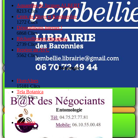
Aquarelles de Jacques ALBERT
8213 Clics
Croix de Bluye et Randouvèze
1272 Clics
Dégooglisons Internet !
6868 Clics
Réchauffement climatique
2739 Clics
Repérer un AVC
5562 Clics
Botanique
FloreAlpes
15181 Clics
Tela Botanica
7250 Clics
Entomologie
Insecterra
6215 Clics