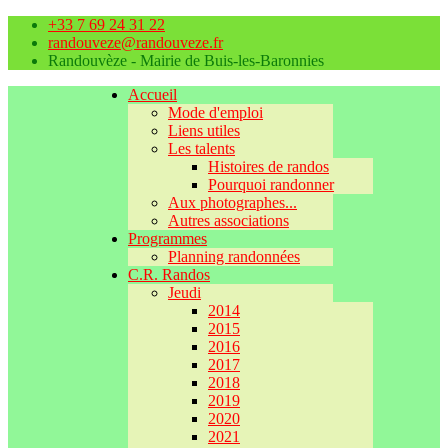
+33 7 69 24 31 22
randouveze@randouveze.fr
Randouvèze - Mairie de Buis-les-Baronnies
Accueil
Mode d'emploi
Liens utiles
Les talents
Histoires de randos
Pourquoi randonner
Aux photographes...
Autres associations
Programmes
Planning randonnées
C.R. Randos
Jeudi
2014
2015
2016
2017
2018
2019
2020
2021