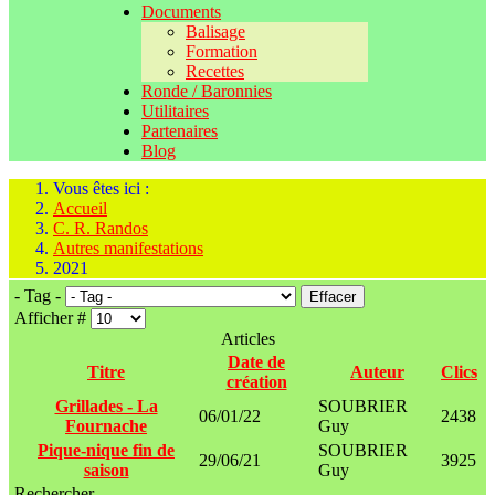
Documents
Balisage
Formation
Recettes
Ronde / Baronnies
Utilitaires
Partenaires
Blog
Vous êtes ici :
Accueil
C. R. Randos
Autres manifestations
2021
- Tag -
Effacer
Afficher #
Articles
Date de
Titre
Auteur
Clics
création
Grillades - La
SOUBRIER
06/01/22
2438
Fournache
Guy
Pique-nique fin de
SOUBRIER
29/06/21
3925
saison
Guy
Rechercher