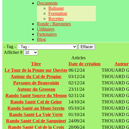
Documents
Balisage
Formation
Recettes
Ronde / Baronnies
Utilitaires
Partenaires
Blog
- Tag -
Effacer
Afficher #
Articles
Titre
Date de création
Auteur
Le Tour de la Penne sur Ouvèze
06/12/24
THOUARD Ge
Autour du Col de Propiac
03/12/24
THOUARD Ge
Paysages de Beauvoisin
02/12/24
THOUARD Ge
Autour du Groseau
23/11/24
THOUARD Ge
Rando Santé Source du Menon
02/11/24
THOUARD Ge
Rando Santé Col de Geine
14/10/24
THOUARD Ge
Rando Santé au Mont-Serein
05/10/24
THOUARD Ge
Rando Santé La Voie Verte
01/10/24
THOUARD Ge
Rando Santé Col de Sanguinet
24/09/24
THOUARD Ge
Rando Santé Col de la Croix
20/06/24
THOUARD Ge