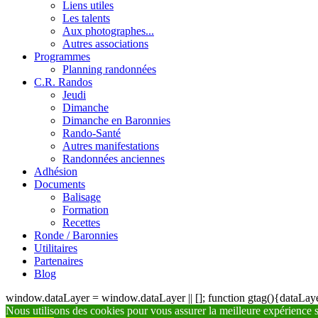
Liens utiles
Les talents
Aux photographes...
Autres associations
Programmes
Planning randonnées
C.R. Randos
Jeudi
Dimanche
Dimanche en Baronnies
Rando-Santé
Autres manifestations
Randonnées anciennes
Adhésion
Documents
Balisage
Formation
Recettes
Ronde / Baronnies
Utilitaires
Partenaires
Blog
window.dataLayer = window.dataLayer || []; function gtag(){dataLayer
Nous utilisons des cookies pour vous assurer la meilleure expérience su