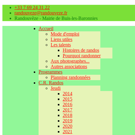
+33 7 69 24 31 22
randouveze@randouveze.fr
Randouvèze - Mairie de Buis-les-Baronnies
Accueil
Mode d'emploi
Liens utiles
Les talents
Histoires de randos
Pourquoi randonner
Aux photographes...
Autres associations
Programmes
Planning randonnées
C.R. Randos
Jeudi
2014
2015
2016
2017
2018
2019
2020
2021