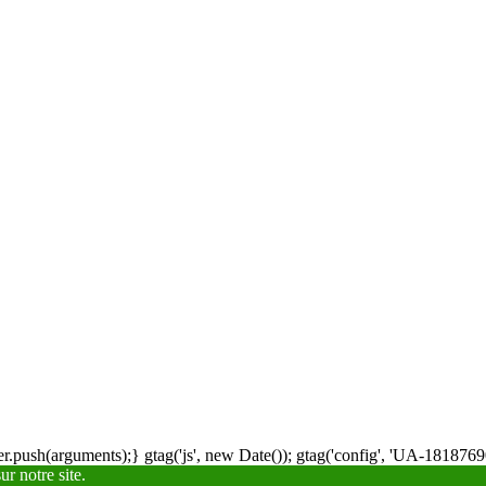
.push(arguments);} gtag('js', new Date()); gtag('config', 'UA-18187690
r notre site.