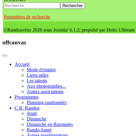
Rechercher
Paramètres de recherche
©Randouvèze 2026 sous Joomla! 6.1.2; propulsé par Helix Ultimate
offcanvas
Accueil
Mode d'emploi
Liens utiles
Les talents
Aux photographes...
Autres associations
Programmes
Planning randonnées
C.R. Randos
Jeudi
Dimanche
Dimanche en Baronnies
Rando-Santé
Autres manifestations