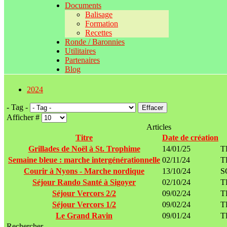
Documents
Balisage
Formation
Recettes
Ronde / Baronnies
Utilitaires
Partenaires
Blog
2024
- Tag -
Effacer
Afficher #
Articles
Titre
Date de création
Grillades de Noël à St. Trophime
14/01/25
T
Semaine bleue : marche intergénérationnelle
02/11/24
T
Courir à Nyons - Marche nordique
13/10/24
S
Séjour Rando Santé à Sigoyer
02/10/24
T
Séjour Vercors 2/2
09/02/24
T
Séjour Vercors 1/2
09/02/24
T
Le Grand Ravin
09/01/24
T
Rechercher