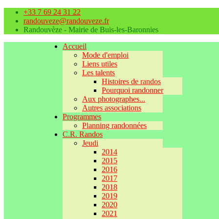
+33 7 69 24 31 22
randouveze@randouveze.fr
Randouvèze - Mairie de Buis-les-Baronnies
Accueil
Mode d'emploi
Liens utiles
Les talents
Histoires de randos
Pourquoi randonner
Aux photographes...
Autres associations
Programmes
Planning randonnées
C.R. Randos
Jeudi
2014
2015
2016
2017
2018
2019
2020
2021