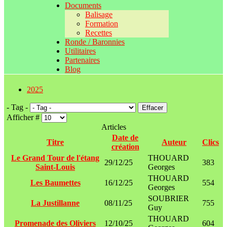
Documents
Balisage
Formation
Recettes
Ronde / Baronnies
Utilitaires
Partenaires
Blog
2025
- Tag -
Effacer
Afficher #
Articles
Date de
Titre
Auteur
Clics
création
Le Grand Tour de l'étang
THOUARD
29/12/25
383
Saint-Louis
Georges
THOUARD
Les Baumettes
16/12/25
554
Georges
SOUBRIER
La Justillanne
08/11/25
755
Guy
THOUARD
Promenade des Oliviers
12/10/25
604