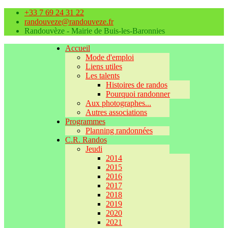
+33 7 69 24 31 22
randouveze@randouveze.fr
Randouvèze - Mairie de Buis-les-Baronnies
Accueil
Mode d'emploi
Liens utiles
Les talents
Histoires de randos
Pourquoi randonner
Aux photographes...
Autres associations
Programmes
Planning randonnées
C.R. Randos
Jeudi
2014
2015
2016
2017
2018
2019
2020
2021