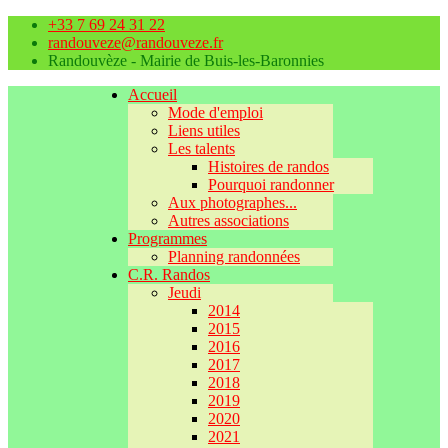
+33 7 69 24 31 22
randouveze@randouveze.fr
Randouvèze - Mairie de Buis-les-Baronnies
Accueil
Mode d'emploi
Liens utiles
Les talents
Histoires de randos
Pourquoi randonner
Aux photographes...
Autres associations
Programmes
Planning randonnées
C.R. Randos
Jeudi
2014
2015
2016
2017
2018
2019
2020
2021