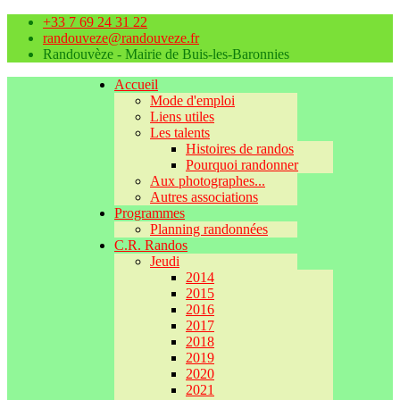
+33 7 69 24 31 22
randouveze@randouveze.fr
Randouvèze - Mairie de Buis-les-Baronnies
Accueil
Mode d'emploi
Liens utiles
Les talents
Histoires de randos
Pourquoi randonner
Aux photographes...
Autres associations
Programmes
Planning randonnées
C.R. Randos
Jeudi
2014
2015
2016
2017
2018
2019
2020
2021