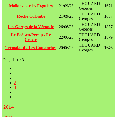
THOUARD
Mollans par les Eyguiers
21/09/23
1671
Georges
THOUARD
Roche Colombe
21/09/23
1657
Georges
THOUARD
Les Gorges de la Véroncle
26/06/23
1877
Georges
Le Poët-en-Percip - Le
THOUARD
22/06/23
1879
Gravas
Georges
THOUARD
Trémalaud - Les Coulanches
20/06/23
1646
Georges
Page 1 sur 3
1
2
3
2014