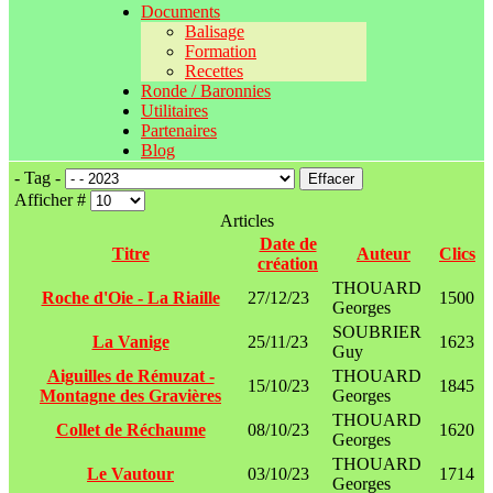
Documents
Balisage
Formation
Recettes
Ronde / Baronnies
Utilitaires
Partenaires
Blog
- Tag -
Effacer
Afficher #
Articles
Date de
Titre
Auteur
Clics
création
THOUARD
Roche d'Oie - La Riaille
27/12/23
1500
Georges
SOUBRIER
La Vanige
25/11/23
1623
Guy
Aiguilles de Rémuzat -
THOUARD
15/10/23
1845
Montagne des Gravières
Georges
THOUARD
Collet de Réchaume
08/10/23
1620
Georges
THOUARD
Le Vautour
03/10/23
1714
Georges