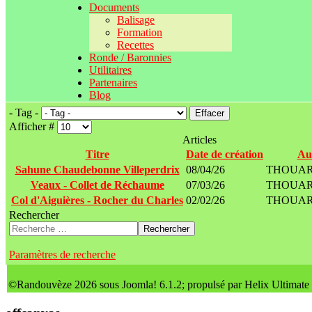
Documents
Balisage
Formation
Recettes
Ronde / Baronnies
Utilitaires
Partenaires
Blog
- Tag -
Effacer
Afficher #
Articles
Titre
Date de création
Au
Sahune Chaudebonne Villeperdrix
08/04/26
THOUARD
Veaux - Collet de Réchaume
07/03/26
THOUARD
Col d'Aiguières - Rocher du Charles
02/02/26
THOUARD
Rechercher
Rechercher
Paramètres de recherche
©Randouvèze 2026 sous Joomla! 6.1.2; propulsé par Helix Ultimate