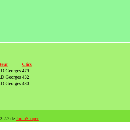
teur
Clics
 Georges
479
 Georges
432
 Georges
480
 2.2.7 de
JoomShaper