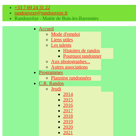
+33 7 69 24 31 22
randouveze@randouveze.fr
Randouvèze - Mairie de Buis-les-Baronnies
Accueil
Mode d'emploi
Liens utiles
Les talents
Histoires de randos
Pourquoi randonner
Aux photographes...
Autres associations
Programmes
Planning randonnées
C.R. Randos
Jeudi
2014
2015
2016
2017
2018
2019
2020
2021