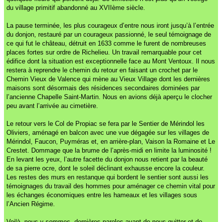
du village primitif abandonné au XVIIème siècle.
La pause terminée, les plus courageux d’entre nous iront jusqu’à l’entrée
du donjon, restauré par un courageux passionné, le seul témoignage de
ce qui fut le château, détruit en 1633 comme le furent de nombreuses
places fortes sur ordre de Richelieu. Un travail remarquable pour cet
édifice dont la situation est exceptionnelle face au Mont Ventoux. Il nous
restera à reprendre le chemin du retour en faisant un crochet par le
Chemin Vieux de Valence qui mène au Vieux Village dont les dernières
maisons sont désormais des résidences secondaires dominées par
l’ancienne Chapelle Saint-Martin. Nous en avions déjà aperçu le clocher
peu avant l’arrivée au cimetière.
Le retour vers le Col de Propiac se fera par le Sentier de Mérindol les
Oliviers, aménagé en balcon avec une vue dégagée sur les villages de
Mérindol, Faucon, Puyméras et, en arrière-plan, Vaison la Romaine et Le
Crestet. Dommage que la brume de l’après-midi en limite la luminosité !
En levant les yeux, l’autre facette du donjon nous retient par la beauté
de sa pierre ocre, dont le soleil déclinant exhausse encore la couleur.
Les restes des murs en restanque qui bordent le sentier sont aussi les
témoignages du travail des hommes pour aménager ce chemin vital pour
les échanges économiques entre les hameaux et les villages sous
l’Ancien Régime.
Voilà, nous y sommes, dernières paroles avant de nous quitter et de