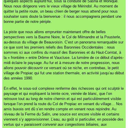
quelques aspects aujourd’hui, sous la conduite de Sasha et Monique.
Nous nous dirigeons vers le vieux village de Mérindol. Au moment de
quitter la petite route, un beau chien de berger nous attend pour nous
souhaiter sans doute la bienvenue : il nous accompagnera pendant une
bonne partie de notre périple.
La piste que nous allons emprunter maintenant offre de belles
perspectives vers la Baume Noire, le Col de Milmandre et la Pousterle,
au-dessus du village de Beauvoisin. C’est un panorama remarquable sur
ce que sont les premiers reliefs des Baronnies Occidentales : nous
sommes ici aux confins du massif des Baronnies et du Haut-Comtat, à
la « frontière » entre Drôme et Vaucluse. La lumière de ce début d’après-
midi éclaire le paysage. Au fur et à mesure de notre progression, nous
allons pouvoir découvrir ce versant où se niche, en contrebas, le petit
village de Propiac qui fut une station thermale, en activité jusqu’au début
des années 1990.
En effet, le sous-sol complexe renferme des richesses qui ont sculpté le
paysage et qui expliquent la teinte ocre, veinée de blanc, que l’on
retrouve tout au long de notre chemin et qui est particulièrement visible
lorsque l’on prend la route du Col de Propiac en venant du village… Nos
amis buxois ont dû s’en rendre compte en venant nous rejoindre. Au
niveau de la Ferme du Salin, une source est encore visible et certains
viennent s’y approvisionner. L’eau, au goût si particulier, en possède des
vertus qui «
paraissent convenir aux congestions biliaires, aux