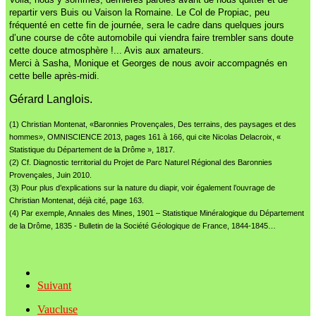
repartir vers Buis ou Vaison la Romaine. Le Col de Propiac, peu
fréquenté en cette fin de journée, sera le cadre dans quelques jours
d’une course de côte automobile qui viendra faire trembler sans doute
cette douce atmosphère !... Avis aux amateurs.
Merci à Sasha, Monique et Georges de nous avoir accompagnés en
cette belle après-midi.
Gérard Langlois.
(1) Christian Montenat, «Baronnies Provençales, Des terrains, des paysages et des
hommes», OMNISCIENCE 2013, pages 161 à 166, qui cite Nicolas Delacroix, «
Statistique du Département de la Drôme », 1817.
(2) Cf. Diagnostic territorial du Projet de Parc Naturel Régional des Baronnies
Provençales, Juin 2010.
(3) Pour plus d’explications sur la nature du diapir, voir également l’ouvrage de
Christian Montenat, déjà cité, page 163.
(4) Par exemple, Annales des Mines, 1901 – Statistique Minéralogique du Département
de la Drôme, 1835 - Bulletin de la Société Géologique de France, 1844-1845…
Suivant
Vaucluse