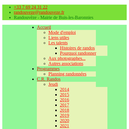
+33 7 69 24 31 22
randouveze@randouveze.fr
Randouvèze - Mairie de Buis-les-Baronnies
Accueil
Mode d'emploi
Liens utiles
Les talents
Histoires de randos
Pourquoi randonner
Aux photographes...
Autres associations
Programmes
Planning randonnées
C.R. Randos
Jeudi
2014
2015
2016
2017
2018
2019
2020
2021