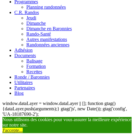
Programmes
Planning randonnées
C.R. Randos
Jeudi
Dimanche
Dimanche en Baronnies
Rando-Santé
Autres manifestations
Randonnées anciennes
Adhésion
Documents
Balisage
Formation
Recettes
Ronde / Baronnies
Utilitaires
Partenaires
Blog
window.dataLayer = window.dataLayer || []; function gtag()
{dataLayer.push(arguments);} gtag('js', new Date()); gtag('config',
'UA-18187690-2');
Nous utilisons des cookies pour vous assurer la meilleure expérience
sur notre site.
J'accepte...