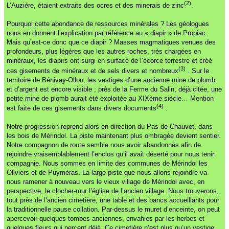
(2)
L’Auzière, étaient extraits des ocres et des minerais de zinc
.
Pourquoi cette abondance de ressources minérales ? Les géologues
nous en donnent l’explication par référence au « diapir » de Propiac.
Mais qu’est-ce donc que ce diapir ? Masses magmatiques venues des
profondeurs, plus légères que les autres roches, très chargées en
minéraux, les diapirs ont surgi en surface de l’écorce terrestre et créé
(3)
ces gisements de minéraux et de sels divers et nombreux
. Sur le
territoire de Bénivay-Ollon, les vestiges d’une ancienne mine de plomb
et d’argent est encore visible ; près de la Ferme du Salin, déjà citée, une
petite mine de plomb aurait été exploitée au XIXème siècle… Mention
(4)
est faite de ces gisements dans divers documents
.
Notre progression reprend alors en direction du Pas de Chauvet, dans
les bois de Mérindol. La piste maintenant plus ombragée devient sentier.
Notre compagnon de route semble nous avoir abandonnés afin de
rejoindre vraisemblablement l’enclos qu’il avait déserté pour nous tenir
compagnie. Nous sommes en limite des communes de Mérindol les
Oliviers et de Puyméras. La large piste que nous allons rejoindre va
nous ramener à nouveau vers le vieux village de Mérindol avec, en
perspective, le clocher-mur l’église de l’ancien village. Nous trouverons,
tout près de l’ancien cimetière, une table et des bancs accueillants pour
la traditionnelle pause collation. Par-dessus le muret d’enceinte, on peut
apercevoir quelques tombes anciennes, envahies par les herbes et
quelques fleurs qui percent déjà. Ce cimetière n’est plus qu’un vestige