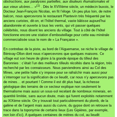
obstructions, aux paralysies partielles, aux douleurs rhumatismales et
(1)
aux vieux ulcères…
»
. Dès le XVIIIème siècle, un médecin buxois, le
Docteur Jean-François Nicolas, en fit l’éloge. Un peu plus loin, de notre
balcon, nous apercevrons le restaurant Plantevin très fréquenté par les
anciens curistes, dit-on, et l’hôtel thermal, vaste bâtisse aujourd’hui
abandonnée et ouverte à tous les vents, qui vit passer quelques
célébrités, nous disent les anciens du village. Tout à côté de l’hôtel
fonctionne encore une station d’embouteillage pour cette eau minérale
commercialisée sous le nom de « La Française ».
En contrebas de la piste, au bord de l’Aiguemarse, se niche le village de
Bénivay-Ollon dont nous n’apercevrons que quelques maisons. Ce
village eut son heure de gloire à la grande époque du tilleul des
Baronnies : c’était l’un des meilleurs tilleuls récoltés dans la région, très
recherché par les connaisseurs. Nous parviendrons ainsi au Col des
Mines, une petite halte s’y impose pour se rafraîchir mais aussi pour
s’interroger sur la signification de ce lieudit, car nous n’y apercevons pas
de mines… et pourtant ! Comme il est dit plus haut, la richesse
géologique des terrains de ce secteur explique non seulement le
thermalisme mais aussi un sous-sol recelant de nombreux minerais, en
quantité limitée, sans aucun doute, mais qui furent exploités notamment
au XIXème siècle. On y trouvait tout particulièrement du plomb, de la
galène et de l’argent mais aussi du cuivre, du gypse dont on retrouve la
trace dans la toponymie de certains lieux (Les Gipières, par exemple,
non loin d’ici). A quelques centaines de mètres du col, au lieudit