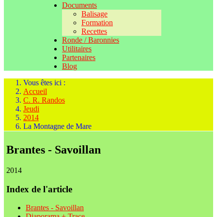
Documents
Balisage
Formation
Recettes
Ronde / Baronnies
Utilitaires
Partenaires
Blog
Vous êtes ici :
Accueil
C. R. Randos
Jeudi
2014
La Montagne de Mare
Brantes - Savoillan
2014
Index de l'article
Brantes - Savoillan
Diaporama + Trace