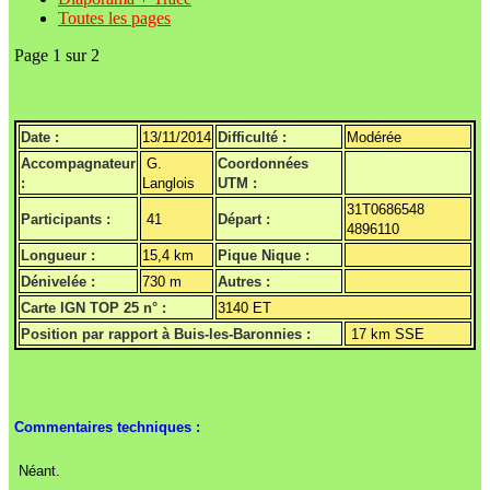
Toutes les pages
Page 1 sur 2
Date :
13/11/2014
Difficulté :
Modérée
Accompagnateur
G.
Coordonnées
:
Langlois
UTM :
31T0686548
Participants :
41
Départ :
4896110
Longueur :
15,4 km
Pique Nique :
Dénivelée :
730 m
Autres :
Carte IGN TOP 25 n° :
3140 ET
Position par rapport à Buis-les-Baronnies :
17 km SSE
Commentaires techniques :
Néant.