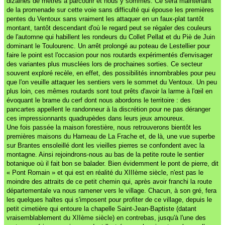
dizaines de mètres à parcourir et nous y sommes. Ce sera maintenant
de la promenade sur cette voie sans difficulté qui épouse les premières
pentes du Ventoux sans vraiment les attaquer en un faux-plat tantôt
montant, tantôt descendant d'où le regard peut se régaler des couleurs
de l'automne qui habillent les rondeurs du Collet Pellat et du Piè de Juin
dominant le Toulourenc. Un arrêt prolongé au poteau de Lestellier pour
faire le point est l'occasion pour nos routards expérimentés d'envisager
des variantes plus musclées lors de prochaines sorties. Ce secteur
souvent exploré recèle, en effet, des possibilités innombrables pour peu
que l'on veuille attaquer les sentiers vers le sommet du Ventoux. Un peu
plus loin, ces mêmes routards sont tout prêts d'avoir la larme à l'œil en
évoquant le brame du cerf dont nous abordons le territoire : des
pancartes appellent le randonneur à la discrétion pour ne pas déranger
ces impressionnants quadrupèdes dans leurs jeux amoureux.
Une fois passée la maison forestière, nous retrouverons bientôt les
premières maisons du Hameau de La Frache et, de là, une vue superbe
sur Brantes ensoleillé dont les vieilles pierres se confondent avec la
montagne. Ainsi rejoindrons-nous au bas de la petite route le sentier
botanique où il fait bon se balader. Bien évidemment le pont de pierre, dit
« Pont Romain » et qui est en réalité du XIIIème siècle, n'est pas le
moindre des attraits de ce petit chemin qui, après avoir franchi la route
départementale va nous ramener vers le village. Chacun, à son gré, fera
les quelques haltes qui s'imposent pour profiter de ce village, depuis le
petit cimetière qui entoure la chapelle Saint-Jean-Baptiste (datant
vraisemblablement du XIIème siècle) en contrebas, jusqu'à l'une des