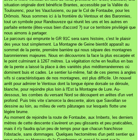
situation originale dont bénéficie Brantes, accessible par la Vallée du
Toulourenc, pour les Vauclusiens, ou par le Col de Fontaube, pour les
Drômois. Nous sommes ici à la frontière du Ventoux et des Baronnies,
tout un symbole pour Randouveze qui réunit les uns et les autres en
parfaite entente (êtes-vous bien d'accord ?) sur ce territoire privilégié que
nous aimons à partager.
Le parcours qui emprunte le GR 91C sera sans histoire, c'est le plaisir
des yeux tout simplement. La Montagne de Geine bientôt apparaît au
sommet de la pente, première barrière qui nous sépare des montagnes
baronniennes majeures. Nous en découvrons la face la plus escarpée et
le point culminant à 1267 mètres. La végétation riche en feuillus en bas
de la pente a laissé la place à des variétés plus méditerranéennes où
dominent buis et cades. Le sentier lui-même, fait de ces pierres à angles
vifs si caractéristiques de nos montagnes, est plus difficile. Un nouvel
arrêt pour admirer le Ventoux dont la longue épine dorsale se déroule,
blanche, pour rejoindre plus loin à l'Est la Montagne de Lure. Au-
dessous, les combes du versant Nord se découpent en arêtes d'un vert
profond. Puis très vite s'amorce la descente, alors que Savoillan se
dessine au loin, au milieu de verts pâturages sur lesquels flotte une
légère brume.
Au moment de rejoindre la route de Fontaube, aux Imberts, les derniers
mètres de cette descente s'avèrent un peu glissants et peu praticables,
mais il n'y faudra qu'un peu de temps pour que chacun franchisse
l'obstacle, sans dommages. Quelques hectomètres d'un petit sentier qui
nous mène au Hameau de la Gendronne et, passé le pont sur le