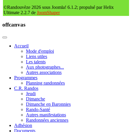
©Randouvèze 2026 sous Joomla! 6.1.2; propulsé par Helix
Ultimate 2.2.7 de
JoomShaper
offcanvas
Accueil
Mode d'emploi
Liens utiles
Les talents
Aux photographes...
Autres associations
Programmes
Planning randonnées
C.R. Randos
Jeudi
Dimanche
Dimanche en Baronnies
Rando-Santé
Autres manifestations
Randonnées anciennes
Adhésion
Documents