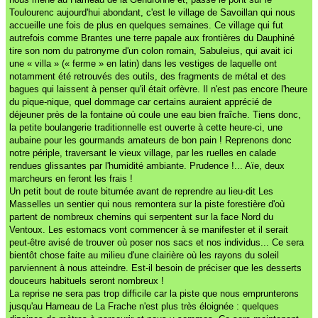
Toulourenc aujourd'hui abondant, c'est le village de Savoillan qui nous
accueille une fois de plus en quelques semaines. Ce village qui fut
autrefois comme Brantes une terre papale aux frontières du Dauphiné
tire son nom du patronyme d'un colon romain, Sabuleius, qui avait ici
une « villa » (« ferme » en latin) dans les vestiges de laquelle ont
notamment été retrouvés des outils, des fragments de métal et des
bagues qui laissent à penser qu'il était orfèvre. Il n'est pas encore l'heure
du pique-nique, quel dommage car certains auraient apprécié de
déjeuner près de la fontaine où coule une eau bien fraîche. Tiens donc,
la petite boulangerie traditionnelle est ouverte à cette heure-ci, une
aubaine pour les gourmands amateurs de bon pain ! Reprenons donc
notre périple, traversant le vieux village, par les ruelles en calade
rendues glissantes par l'humidité ambiante. Prudence !... Aïe, deux
marcheurs en feront les frais !
Un petit bout de route bitumée avant de reprendre au lieu-dit Les
Masselles un sentier qui nous remontera sur la piste forestière d'où
partent de nombreux chemins qui serpentent sur la face Nord du
Ventoux. Les estomacs vont commencer à se manifester et il serait
peut-être avisé de trouver où poser nos sacs et nos individus... Ce sera
bientôt chose faite au milieu d'une clairière où les rayons du soleil
parviennent à nous atteindre. Est-il besoin de préciser que les desserts
douceurs habituels seront nombreux !
La reprise ne sera pas trop difficile car la piste que nous emprunterons
jusqu'au Hameau de La Frache n'est plus très éloignée : quelques