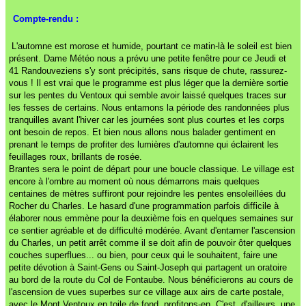
Compte-rendu :
L'automne est morose et humide, pourtant ce matin-là le soleil est bien
présent. Dame Météo nous a prévu une petite fenêtre pour ce Jeudi et
41 Randouveziens s'y sont précipités, sans risque de chute, rassurez-
vous ! Il est vrai que le programme est plus léger que la dernière sortie
sur les pentes du Ventoux qui semble avoir laissé quelques traces sur
les fesses de certains. Nous entamons la période des randonnées plus
tranquilles avant l'hiver car les journées sont plus courtes et les corps
ont besoin de repos. Et bien nous allons nous balader gentiment en
prenant le temps de profiter des lumières d'automne qui éclairent les
feuillages roux, brillants de rosée.
Brantes sera le point de départ pour une boucle classique. Le village est
encore à l'ombre au moment où nous démarrons mais quelques
centaines de mètres suffiront pour rejoindre les pentes ensoleillées du
Rocher du Charles. Le hasard d'une programmation parfois difficile à
élaborer nous emmène pour la deuxième fois en quelques semaines sur
ce sentier agréable et de difficulté modérée. Avant d'entamer l'ascension
du Charles, un petit arrêt comme il se doit afin de pouvoir ôter quelques
couches superflues... ou bien, pour ceux qui le souhaitent, faire une
petite dévotion à Saint-Gens ou Saint-Joseph qui partagent un oratoire
au bord de la route du Col de Fontaube. Nous bénéficierons au cours de
l'ascension de vues superbes sur ce village aux airs de carte postale,
avec le Mont Ventoux en toile de fond, profitons-en. C'est, d'ailleurs, une