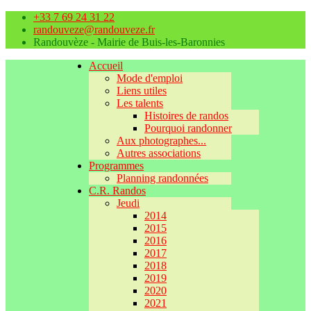
+33 7 69 24 31 22
randouveze@randouveze.fr
Randouvèze - Mairie de Buis-les-Baronnies
Accueil
Mode d'emploi
Liens utiles
Les talents
Histoires de randos
Pourquoi randonner
Aux photographes...
Autres associations
Programmes
Planning randonnées
C.R. Randos
Jeudi
2014
2015
2016
2017
2018
2019
2020
2021