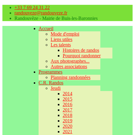
+33 7 69 24 31 22
randouveze@randouveze.fr
Randouvèze - Mairie de Buis-les-Baronnies
Accueil
Mode d'emploi
Liens utiles
Les talents
Histoires de randos
Pourquoi randonner
Aux photographes...
Autres associations
Programmes
Planning randonnées
C.R. Randos
Jeudi
2014
2015
2016
2017
2018
2019
2020
2021