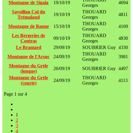
Montagne de Sigala
19/10/19
4694
Georges
Savoillan Col du
THOUARD
19/10/19
4811
Trémalaud
Georges
THOUARD
Montagne de Banne
15/10/19
4169
Georges
Les Bergeries de
THOUARD
09/10/19
4830
Contras
Georges
Le Bramard
29/09/19
SOUBRIER Guy
4330
THOUARD
Montagne de l'Arsuc
24/09/19
3981
Georges
Montagne du Grèle
26/09/19
SOUBRIER Guy
4497
(longue)
Montagne du Grèle
THOUARD
24/09/19
4113
(courte)
Georges
Page 1 sur 4
1
2
3
4