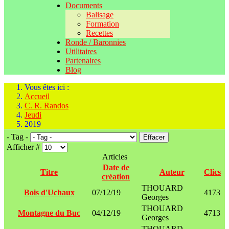
Documents
Balisage
Formation
Recettes
Ronde / Baronnies
Utilitaires
Partenaires
Blog
Vous êtes ici :
Accueil
C. R. Randos
Jeudi
2019
- Tag -
Effacer
Afficher #
Articles
Date de
Titre
Auteur
Clics
création
THOUARD
Bois d'Uchaux
07/12/19
4173
Georges
THOUARD
Montagne du Buc
04/12/19
4713
Georges
THOUARD