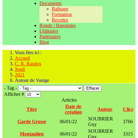
Documents
Balisage
Formation
Recettes
Ronde / Baronnies
Utilitaires
Partenaires
Blog
Vous êtes ici :
Accueil
C. R. Randos
Jeudi
2021
Autour de Vanige
- Tag -
Effacer
Afficher #
Articles
Date de
Titre
Auteur
Clics
création
SOUBRIER
Garde Grosse
06/01/22
3766
Guy
SOUBRIER
Montaulieu
06/01/22
3315
Guy