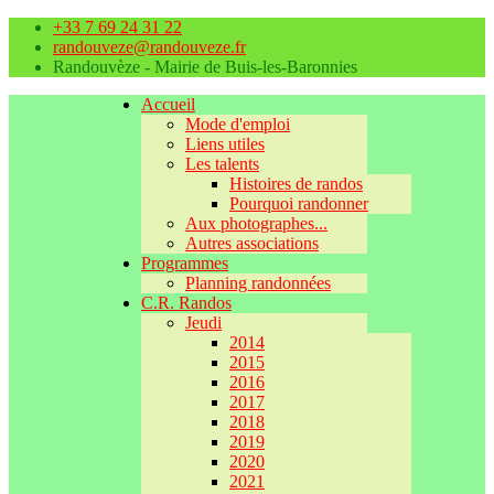
+33 7 69 24 31 22
randouveze@randouveze.fr
Randouvèze - Mairie de Buis-les-Baronnies
Accueil
Mode d'emploi
Liens utiles
Les talents
Histoires de randos
Pourquoi randonner
Aux photographes...
Autres associations
Programmes
Planning randonnées
C.R. Randos
Jeudi
2014
2015
2016
2017
2018
2019
2020
2021