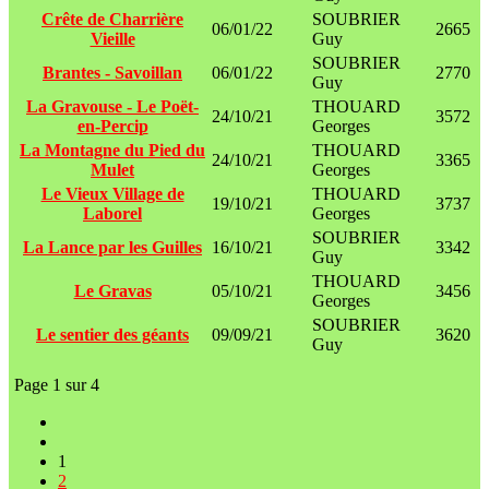
Crête de Charrière
SOUBRIER
06/01/22
2665
Vieille
Guy
SOUBRIER
Brantes - Savoillan
06/01/22
2770
Guy
La Gravouse - Le Poët-
THOUARD
24/10/21
3572
en-Percip
Georges
La Montagne du Pied du
THOUARD
24/10/21
3365
Mulet
Georges
Le Vieux Village de
THOUARD
19/10/21
3737
Laborel
Georges
SOUBRIER
La Lance par les Guilles
16/10/21
3342
Guy
THOUARD
Le Gravas
05/10/21
3456
Georges
SOUBRIER
Le sentier des géants
09/09/21
3620
Guy
Page 1 sur 4
1
2