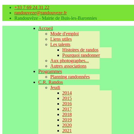
+33 7 69 24 31 22
randouveze@randouveze.fr
Randouvèze - Mairie de Buis-les-Baronnies
Accueil
Mode d'emploi
Liens utiles
Les talents
Histoires de randos
Pourquoi randonner
Aux photographes...
Autres associations
Programmes
Planning randonnées
C.R. Randos
Jeudi
2014
2015
2016
2017
2018
2019
2020
2021