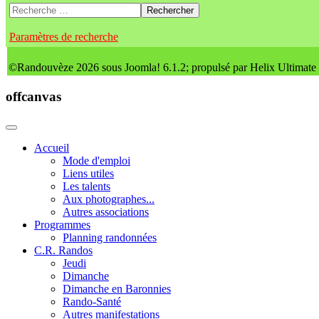
Rechercher
Paramètres de recherche
©Randouvèze 2026 sous Joomla! 6.1.2; propulsé par Helix Ultimate
offcanvas
Accueil
Mode d'emploi
Liens utiles
Les talents
Aux photographes...
Autres associations
Programmes
Planning randonnées
C.R. Randos
Jeudi
Dimanche
Dimanche en Baronnies
Rando-Santé
Autres manifestations