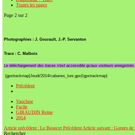
Toutes les pages
Page 2 sur 2
Photographies : J. Gourault, J.-P. Servanton
Trace : C. Malbois
Le téléchargement des traces n'est accessible qu'aux visiteurs enregistrés
{gpxtrackmap}Jeudi/2014/cabanes_lure.gpx{/gpxtrackmap}
Précédent
Vaucluse
Facile
GIRAUDIN Reine
2014
Article précédent : Le Beaucet
Précédent
Article suivant : Gorges de
Rechercher