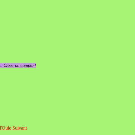
... Créez un compte !
 l'Oule
Suivant