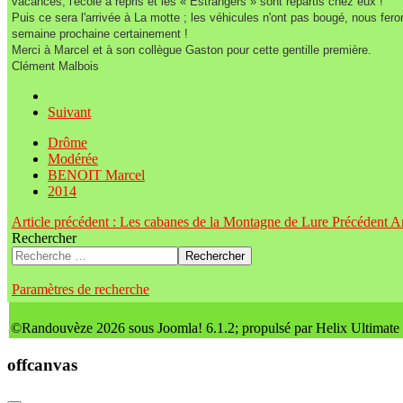
vacances, l'école a repris et les « Estrangers » sont repartis chez eux !
Puis ce sera l'arrivée à La motte ; les véhicules n'ont pas bougé, nous feron
semaine prochaine certainement !
Merci à Marcel et à son collègue Gaston pour cette gentille première.
Clément Malbois
Suivant
Drôme
Modérée
BENOIT Marcel
2014
Article précédent : Les cabanes de la Montagne de Lure
Précédent
Ar
Rechercher
Rechercher
Paramètres de recherche
©Randouvèze 2026 sous Joomla! 6.1.2; propulsé par Helix Ultimate
offcanvas