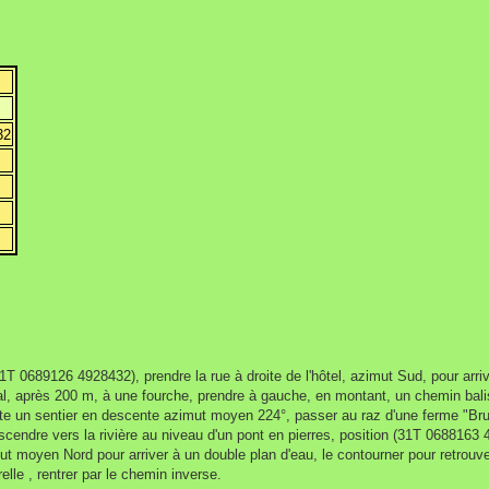
32
 0689126 4928432), prendre la rue à droite de l'hôtel, azimut Sud, pour arrive
'aval, après 200 m, à une fourche, prendre à gauche, en montant, un chemin balis
oite un sentier en descente azimut moyen 224°, passer au raz d'une ferme "Br
descendre vers la rivière au niveau d'un pont en pierres, position (31T 0688163
imut moyen Nord pour arriver à un double plan d'eau, le contourner pour retrou
relle , rentrer par le chemin inverse.