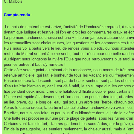
C. Malbois
Compte-rendu :
Le mois de septembre est arrivé, l'activité de Randouvèze reprend, à savoi
dynamique ludique et festive, si l'on en croit les commentaires oraux et écri
La première randonnée choisie est une « mise en jambes » autour de la riviè
les retrouvailles sont chaleureuses, les questions et les commentaires fuse
Puis nous voilà partis vers le lieu de rendez vous à pieds, où nous attenden
restes du Mistral se font à peine sentir, tout est réuni pour une belle rando
Au départ nous longeons la rivière l'Oule que nous retrouverons plus tard,
pour les autres, il faut s'y remettre !
Cette côte sera le point culminant de la randonnée, nous avons de très bea
retenue artificielle, qui fait le bonheur de tous les vacanciers qui fréquenten
Ensuite ce sera la descente, soit par de beaux sentiers soit par les chemins
d'eau fraîche bienvenue, car il est déjà midi, le soleil tape dur, les ombres 
fixe pendant deux mois, crée une habitude difficile à oublier pour certains !
L'allure est rapide à la descente, et l'on oublie un peu les derniers, attard
au lieu prévu, qui le long de l'eau, qui sous un arbre sur l'herbe, chacun 
Après le casse croûte, la partie inhabituelle chez randouvèze va avoir li
En effet, nous allons faire un peu plus d'un kilomètre dans le lit de la ri
Une halte est proposée sur une petite plage de galets, sous les ruines d'un 
Certains vont faire l'effort, d'autres garderont les sacs à dos, sur la grêve, 
Fin de la pataugeoire, les sentiers reviennent, la chaleur aussi, mais à l