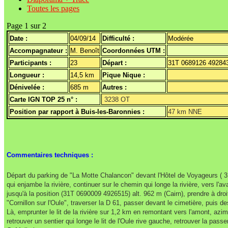
Toutes les pages
Page 1 sur 2
Date :
04/09/14
Difficulté :
Modérée
Accompagnateur :
M. Benoît
Coordonnées UTM :
Participants :
23
Départ :
31T 0689126 49284
Longueur :
14,5 km
Pique Nique :
Dénivelée :
685 m
Autres :
Carte IGN TOP 25 n° :
3238 OT
Position par rapport à Buis-les-Baronnies :
47 km NNE
Commentaires techniques :
Départ du parking de "La Motte Chalancon" devant l'Hôtel de Voyageurs ( 31T
qui enjambe la rivière, continuer sur le chemin qui longe la rivière, vers l
jusqu'à la position (31T 0690009 4926515) alt. 962 m (Cairn), prendre à dr
"Cornillon sur l'Oule", traverser la D 61, passer devant le cimetière, puis 
Là, emprunter le lit de la rivière sur 1,2 km en remontant vers l'amont, az
retrouver un sentier qui longe le lit de l'Oule rive gauche, retrouver la passe