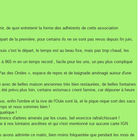
r, de quoi entretenir la forme des adhérents de cette association
rt de la première, pour certains ils ne se sont pas revus depuis fin juin,
puis c'est le départ, le temps est au beau fixe, mais pas trop chaud, les
e à 965 m en un temps record , facile pour les uns, un peu plus compliqué
e « Pas des Ondes », espace de repos et de baignade aménagé autour d'une
uri avec de belles maison anciennes très bien restaurées, de belles fontaines
e a été prévu plus loin, certains estomacs crient famine, car déjeuner à heure
s, enfin l'ombre et la rive de l'Oule sont là, et le pique nique sort des sacs
 temps et nous sommes bien !
quatique !
troncs d'arbres amenés par les crues, bel exercice rafraîchissant !
uge à nos lointains ancêtres et qui n'est mentionné sur aucune carte IGN .
nous avons admirée ce matin, bien moins fréquentée que pendant les mois de