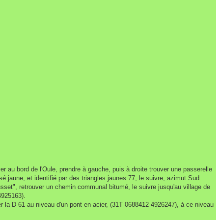
r au bord de l'Oule, prendre à gauche, puis à droite trouver une passerelle
é jaune, et identifié par des triangles jaunes 77, le suivre, azimut Sud
usset", retrouver un chemin communal bitumé, le suivre jusqu'au village de
 4925163).
ver la D 61 au niveau d'un pont en acier, (31T 0688412 4926247), à ce niveau