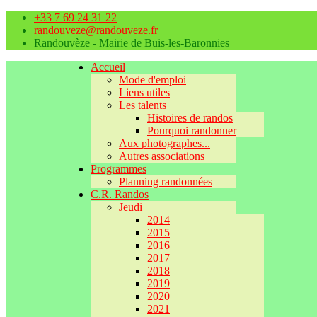
+33 7 69 24 31 22
randouveze@randouveze.fr
Randouvèze - Mairie de Buis-les-Baronnies
Accueil
Mode d'emploi
Liens utiles
Les talents
Histoires de randos
Pourquoi randonner
Aux photographes...
Autres associations
Programmes
Planning randonnées
C.R. Randos
Jeudi
2014
2015
2016
2017
2018
2019
2020
2021