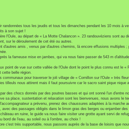
r randonnées tous les jeudis et tous les dimanches pendant les 10 mois à veni
ts à son sujet !
re l'Oule, au départ de « La Motte Chalancon ». 23 randouvéziens sont au dépa
nt, sur le déroulement de cet été ou autres.
t d'autres amis , venus par d'autres chemins, là encore effusions multiples ; 
nnée.
 après la fameuse mise en jambes, qui va nous faire passer de 543 m d'altitud
ux point de vue sur cette vallée de l'Oule dont le point le plus connu est l
t cette belle région.
 communaux pour traverser le joli village de « Cornillon sur l'Oule » très fle
des tilleuls nous attirent mais il faut poursuivre car le sacro saint pique niqu
és par des chocs donnés par des poutres basses et qui ont sonné l'un d'entre nou
trouve sa place, sustentation et relaxation sont les bienvenues, nous avons le
eu, l'accompagnateur a prévenu, prenez des chaussures adaptées à la marche a
vière, avec des passages obligés dans le limon gras des berges ou enjamber des 
château en ruine, le guide va nous faire visiter une grotte ayant servi de ref
au bord de l'eau, au soleil ou à l'ombre, au choix !
'ombre c'est très supportable, nous passons auprès de la base de loisirs que 