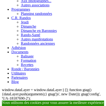
Aux photographes...
Autres associations
Programmes
Planning randonnées
C.R. Randos
Jeudi
Dimanche
Dimanche en Baronnies
Rando-Santé
Autres manifestations
Randonnées anciennes
Adhésion
Documents
Balisage
Formation
Recettes
Ronde / Baronnies
Utilitaires
Partenaires
Blog
window.dataLayer = window.dataLayer || []; function gtag()
{dataLayer.push(arguments);} gtag('js', new Date()); gtag('config',
'UA-18187690-2');
Nous utilisons des cookies pour vous assurer la meilleure expérience