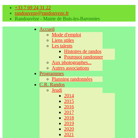
+33 7 69 24 31 22
randouveze@randouveze.fr
Randouvèze - Mairie de Buis-les-Baronnies
Accueil
Mode d'emploi
Liens utiles
Les talents
Histoires de randos
Pourquoi randonner
Aux photographes...
Autres associations
Programmes
Planning randonnées
C.R. Randos
Jeudi
2014
2015
2016
2017
2018
2019
2020
2021