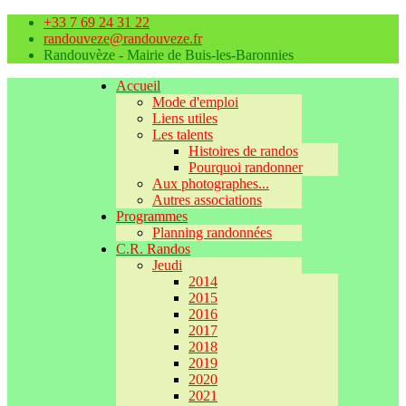
+33 7 69 24 31 22
randouveze@randouveze.fr
Randouvèze - Mairie de Buis-les-Baronnies
Accueil
Mode d'emploi
Liens utiles
Les talents
Histoires de randos
Pourquoi randonner
Aux photographes...
Autres associations
Programmes
Planning randonnées
C.R. Randos
Jeudi
2014
2015
2016
2017
2018
2019
2020
2021