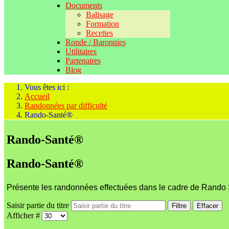
Documents
Balisage
Formation
Recettes
Ronde / Baronnies
Utilitaires
Partenaires
Blog
Vous êtes ici :
Accueil
Randonnées par difficulté
Rando-Santé®
Rando-Santé®
Rando-Santé®
Présente les randonnées effectuées dans le cadre de Rando
Saisir partie du titre
Filtre
Effacer
Afficher #