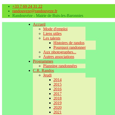
+33 7 69 24 31 22
randouveze@randouveze.fr
Randouvèze - Mairie de Buis-les-Baronnies
Accueil
Mode d'emploi
Liens utiles
Les talents
Histoires de randos
Pourquoi randonner
Aux photographes...
Autres associations
Programmes
Planning randonnées
C.R. Randos
Jeudi
2014
2015
2016
2017
2018
2019
2020
2021