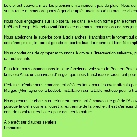
Le ciel est couvert, mais les prévisions n'annoncent pas de pluie. Nous dé
sur la route et nous obliquons à gauche après avoir laissé un premier chem
Nous nous engageons sur la piste taillée dans le vallon formé par le torrent
Poët-en-Percip. Elle retrouvait l'itinéraire que nous connaissons de nos j
Nous atteignons le superbe pont à trois arches, franchissant le torrent qui
dernières pluies, le torrent gronde en contre-bas. La roche est bientôt rem
Nous continuons de grimper et tournons à droite à l'intersection suivante, 
rafraîchissants !
Plus loin, nous abandonnons la piste (ancienne voie vers le Poët-en-Perci
la rivière Alauzon au niveau d'un gué que nous franchissons aisément pour n
Certaines d'entre nous connaissent déjà les lieux pour les avoir atteints par
Margau (Montagne de la Loube). Installation sur la table rustique pour le tra
Nous prenons le chemin du retour en traversant à nouveau le gué de l'Alauzo
puisque le ciel s'ouvre à l'ouest à l'extrémité de la brêche ; il est d'ailleu
dont de nombreuses haltes pour admirer la nature.
A bientôt sur d'autres sentiers.
Françoise