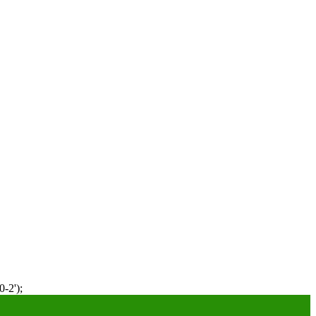
-2');