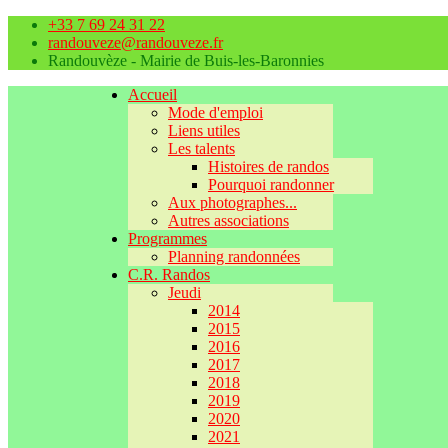
+33 7 69 24 31 22
randouveze@randouveze.fr
Randouvèze - Mairie de Buis-les-Baronnies
Accueil
Mode d'emploi
Liens utiles
Les talents
Histoires de randos
Pourquoi randonner
Aux photographes...
Autres associations
Programmes
Planning randonnées
C.R. Randos
Jeudi
2014
2015
2016
2017
2018
2019
2020
2021