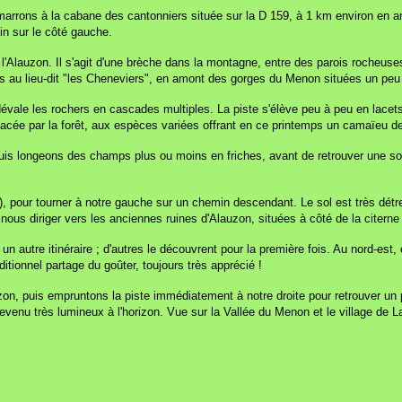
marrons à la cabane des cantonniers située sur la D 159, à 1 km environ en amo
in sur le côté gauche.
 l'Alauzon. Il s'agit d'une brèche dans la montagne, entre des parois rocheuse
ours au lieu-dit "les Cheneviers", en amont des gorges du Menon situées un pe
 dévale les rochers en cascades multiples. La piste s'élève peu à peu en lace
placée par la forêt, aux espèces variées offrant en ce printemps un camaïeu de
puis longeons des champs plus ou moins en friches, avant de retrouver une som
p), pour tourner à notre gauche sur un chemin descendant. Le sol est très d
ous diriger vers les anciennes ruines d'Alauzon, situées à côté de la citerne 
 un autre itinéraire ; d'autres le découvrent pour la première fois. Au nord-es
ditionnel partage du goûter, toujours très apprécié !
n, puis empruntons la piste immédiatement à notre droite pour retrouver un peu
rs devenu très lumineux à l'horizon. Vue sur la Vallée du Menon et le village de