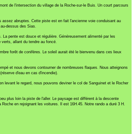
nt de l'intersection du village de la Roche-sur-le Buis. Un court parcours
s assez abruptes. Cette piste est en fait l'ancienne voie conduisant au
u au-dessus des Sias.
ts. La pente est douce et régulière. Généreusement alimenté par les
 verts, allant du tendre au foncé.
bre forêt de conifères. Le soleil aurait été le bienvenu dans ces lieux
étrempé et nous devons contourner de nombreuses flaques. Nous atteignons
(réserve d'eau en cas d'incendie).
t, en levant le regard, nous pouvons deviner le col de Sanguinet et le Rocher
 plus loin la piste de l'aller. Le paysage est différent à la descente
 La Roche en rejoignant les voitures. Il est 16H.45. Notre rando a duré 3 H.