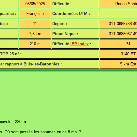
08/05/2025
Difficulté :
Rando Sant
atrice :
Françoise
Coordonnées UTM :
tes :
11
Départ :
31T 0685738 4
:
7,5 km
Pique Nique :
31T 0688067 4
:
210 m
Difficulté
IBP index
:
31
 TOP 25 n° :
3140 ET
ar rapport à Buis-les-Baronnies :
5 km Est
énivelé : 220 m.
is. Où sont passés les hommes en ce 8 mai ?