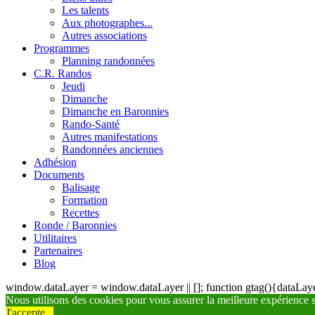
Les talents
Aux photographes...
Autres associations
Programmes
Planning randonnées
C.R. Randos
Jeudi
Dimanche
Dimanche en Baronnies
Rando-Santé
Autres manifestations
Randonnées anciennes
Adhésion
Documents
Balisage
Formation
Recettes
Ronde / Baronnies
Utilitaires
Partenaires
Blog
window.dataLayer = window.dataLayer || []; function gtag(){dataLayer
Nous utilisons des cookies pour vous assurer la meilleure expérience su
J'accepte...