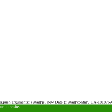
.push(arguments);} gtag('js', new Date()); gtag('config', 'UA-18187690
r notre site.