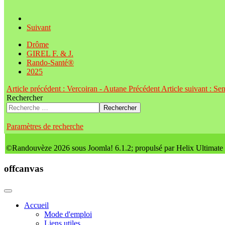
Suivant
Drôme
GIREL F. & J.
Rando-Santé®
2025
Article précédent : Vercoiran - Autane
Précédent
Article suivant : Se
Rechercher
Rechercher
Paramètres de recherche
©Randouvèze 2026 sous Joomla! 6.1.2; propulsé par Helix Ultimate
offcanvas
Accueil
Mode d'emploi
Liens utiles