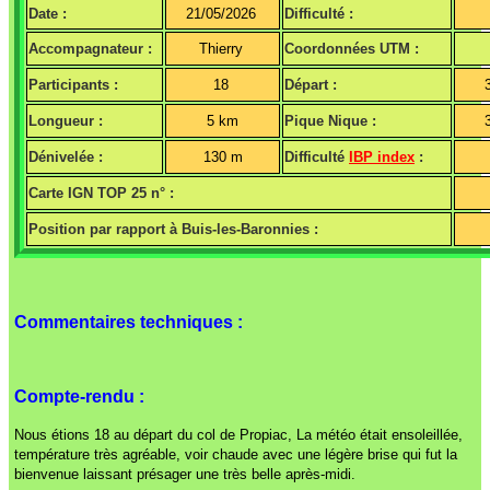
Date :
21/05/2026
Difficulté :
Accompagnateur :
Thierry
Coordonnées UTM :
Participants :
18
Départ :
Longueur :
5 km
Pique Nique :
Dénivelée :
130 m
Difficulté
IBP index
:
Carte IGN TOP 25 n° :
Position par rapport à Buis-les-Baronnies :
Commentaires techniques :
Compte-rendu :
Nous étions 18 au départ du col de Propiac, La météo était ensoleillée,
température très agréable, voir chaude avec une légère brise qui fut la
bienvenue laissant présager une très belle après-midi.