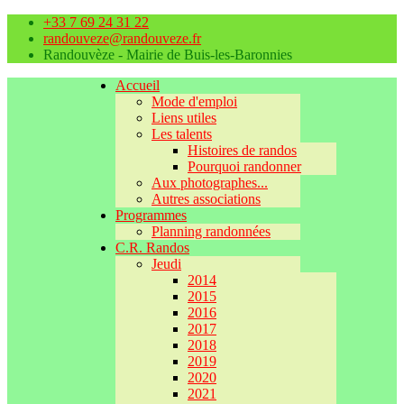
+33 7 69 24 31 22
randouveze@randouveze.fr
Randouvèze - Mairie de Buis-les-Baronnies
Accueil
Mode d'emploi
Liens utiles
Les talents
Histoires de randos
Pourquoi randonner
Aux photographes...
Autres associations
Programmes
Planning randonnées
C.R. Randos
Jeudi
2014
2015
2016
2017
2018
2019
2020
2021