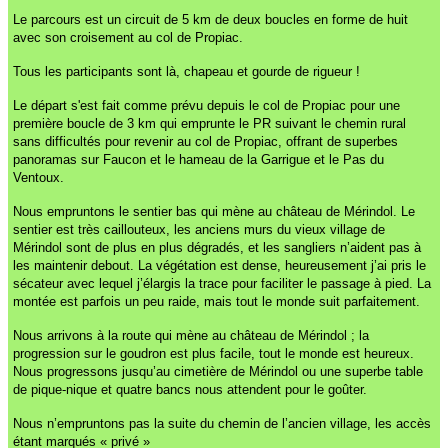
Le parcours est un circuit de 5 km de deux boucles en forme de huit
avec son croisement au col de Propiac.
Tous les participants sont là, chapeau et gourde de rigueur !
Le départ s'est fait comme prévu depuis le col de Propiac pour une
première boucle de 3 km qui emprunte le PR suivant le chemin rural
sans difficultés pour revenir au col de Propiac, offrant de superbes
panoramas sur Faucon et le hameau de la Garrigue et le Pas du
Ventoux.
Nous empruntons le sentier bas qui mène au château de Mérindol. Le
sentier est très caillouteux, les anciens murs du vieux village de
Mérindol sont de plus en plus dégradés, et les sangliers n’aident pas à
les maintenir debout. La végétation est dense, heureusement j’ai pris le
sécateur avec lequel j’élargis la trace pour faciliter le passage à pied. La
montée est parfois un peu raide, mais tout le monde suit parfaitement.
Nous arrivons à la route qui mène au château de Mérindol ; la
progression sur le goudron est plus facile, tout le monde est heureux.
Nous progressons jusqu’au cimetière de Mérindol ou une superbe table
de pique-nique et quatre bancs nous attendent pour le goûter.
Nous n’empruntons pas la suite du chemin de l’ancien village, les accès
étant marqués « privé »