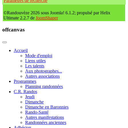
Paramètres de recherche
©Randouvèze 2026 sous Joomla! 6.1.2; propulsé par Helix
Ultimate 2.2.7 de
JoomShaper
offcanvas
Accueil
Mode d'emploi
Liens utiles
Les talents
Aux photographes...
Autres associations
Programmes
Planning randonnées
C.R. Randos
Jeudi
Dimanche
Dimanche en Baronnies
Rando-Santé
Autres manifestations
Randonnées anciennes
Adhésion