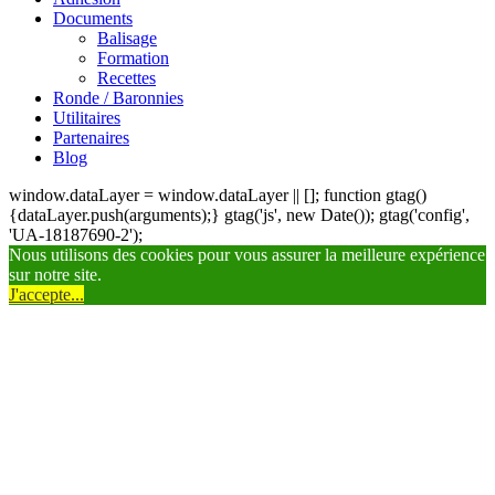
Documents
Balisage
Formation
Recettes
Ronde / Baronnies
Utilitaires
Partenaires
Blog
window.dataLayer = window.dataLayer || []; function gtag()
{dataLayer.push(arguments);} gtag('js', new Date()); gtag('config',
'UA-18187690-2');
Nous utilisons des cookies pour vous assurer la meilleure expérience
sur notre site.
J'accepte...