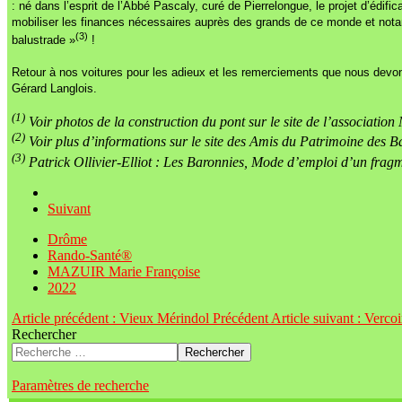
: né dans l’esprit de l’Abbé Pascaly, curé de Pierrelongue, le projet d’édif
mobiliser les finances nécessaires auprès des grands de ce monde et nota
(3)
balustrade »
!
Retour à nos voitures pour les adieux et les remerciements que nous devo
Gérard Langlois.
(1)
Voir photos de la construction du pont sur le site de l’associat
(2)
Voir plus d’informations sur le site des Amis du Patrimoine des B
(3)
Patrick Ollivier-Elliot : Les Baronnies, Mode d’emploi d’un fra
Suivant
Drôme
Rando-Santé®
MAZUIR Marie Françoise
2022
Article précédent : Vieux Mérindol
Précédent
Article suivant : Verco
Rechercher
Rechercher
Paramètres de recherche