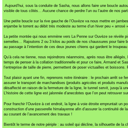
Aujourd’hui, sous la conduite de Sasha, nous allons faire une boucle auto
visible de tous côtés… Aucune chance de perdre l’un ou l’autre de nos part
Une petite boucle sur la rive gauche de l’Ouvèze va nous mettre en jambes, 
enjambe le torrent au débit très modeste au terme d’un hiver peu « arrosé 
La petite montée qui nous emmène vers La Penne sur Ouvèze se révèle piégeu
semelles… Rajoutons 2 ou 3 kilos au poids de nos chaussures pour faire bo
au passage à l’intention de ces deux jeunes chiens qui gardent le troupea
Qu’à cela ne tienne, nous rejoindrons néanmoins, après nous être allégés, la
temps de penser à la collation traditionnelle et pour ce faire, Armand et S
l’entreprise de taille de pierre, permettent de poser victuailles et boisson
Tout plaisir ayant une fin, reprenons notre itinéraire : le prochain arrêt se
assurer le transport de marchandises (produits agricoles et produits manufac
désaffecté en raison de la fermeture de la ligne, le tunnel servit, jusqu’à
L’histoire de cette ligne est jalonnée d’anecdotes que l’on peut retrouver sur
Pour franchir l’Ouvèze à cet endroit, la ligne à voie étroite empruntait un pon
construction d’une passerelle himalayenne afin d’assurer la continuité de 
au courant de l’avancement des travaux !
Bientôt le terme de notre périple : au soleil qui décline, la silhouette de 