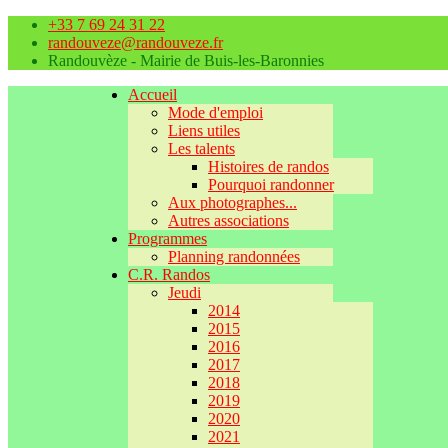
+33 7 69 24 31 22
randouveze@randouveze.fr
Randouvèze - Mairie de Buis-les-Baronnies
Accueil
Mode d'emploi
Liens utiles
Les talents
Histoires de randos
Pourquoi randonner
Aux photographes...
Autres associations
Programmes
Planning randonnées
C.R. Randos
Jeudi
2014
2015
2016
2017
2018
2019
2020
2021