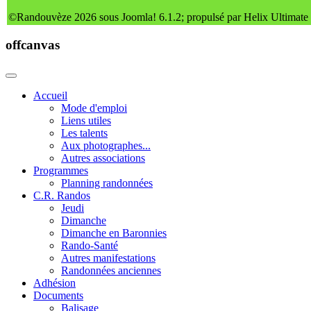
©Randouvèze 2026 sous Joomla! 6.1.2; propulsé par Helix Ultimate
offcanvas
Accueil
Mode d'emploi
Liens utiles
Les talents
Aux photographes...
Autres associations
Programmes
Planning randonnées
C.R. Randos
Jeudi
Dimanche
Dimanche en Baronnies
Rando-Santé
Autres manifestations
Randonnées anciennes
Adhésion
Documents
Balisage