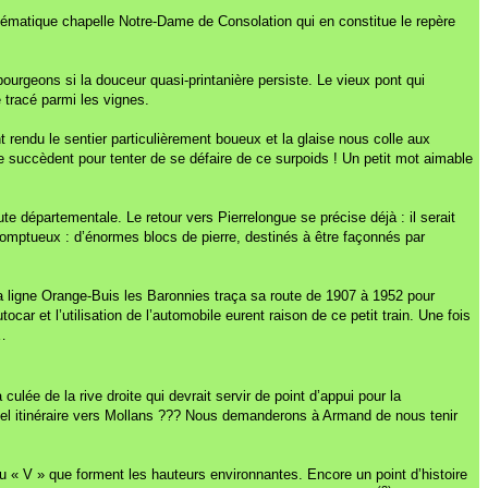
blématique chapelle Notre-Dame de Consolation qui en constitue le repère
bourgeons si la douceur quasi-printanière persiste. Le vieux pont qui
 tracé parmi les vignes.
rendu le sentier particulièrement boueux et la glaise nous colle aux
 succèdent pour tenter de se défaire de ce surpoids ! Un petit mot aimable
te départementale. Le retour vers Pierrelongue se précise déjà : il serait
 somptueux : d’énormes blocs de pierre, destinés à être façonnés par
de la ligne Orange-Buis les Baronnies traça sa route de 1907 à 1952 pour
r et l’utilisation de l’automobile eurent raison de ce petit train. Une fois
)…
a culée de la rive droite qui devrait servir de point d’appui pour la
uvel itinéraire vers Mollans ??? Nous demanderons à Armand de nous tenir
 du « V » que forment les hauteurs environnantes. Encore un point d’histoire