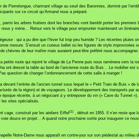
ur de Pierrelongue, charmant village au seuil des Baronnies, dominé par l’em
icipants sur ce circuit qu’Armand nous a préparé.
parmi les arbres fruitiers dont les branches vont bientôt porter les premiers 
» nous y mène… Retour vers le village pour emprunter maintenant un itinéraire
se : qui a pu dire que l’hiver fut trop peu humide ? Les récentes pluies ont 
nne mesure. S’ensuit un curieux ballet où les figures de style improvisées se
u de chèvres de leur maître mais auraient peut-être préféré nous accompagner.
 petite route qui rejoint le village de La Penne puis nous ramènera vers la rou
asha ont dressé la table au bord de l’ancienne route du Buis… Le mobilier est
s. Pas question de changer l’ordonnancement de cette salle à manger !
 fera devant l’entrée de l’ancien tunnel sous lequel le « Petit Train de Buis » 
turés de la région) et de voyageurs. Le développement des transports par autoca
 une époque récente, à un négociant à y entreposer du vin (« Cave du Tunnel »
 les sites spécialisés.
(1)
t cage, construit par les ateliers Eiffel
, détruit en 1955. Il n’en reste que l
la voie douce en projet… A quand notre prochaine sortie pour inaugurer ce no
la chapelle Notre-Dame nous apparaît en contre-jour sur son piédestal au milieu