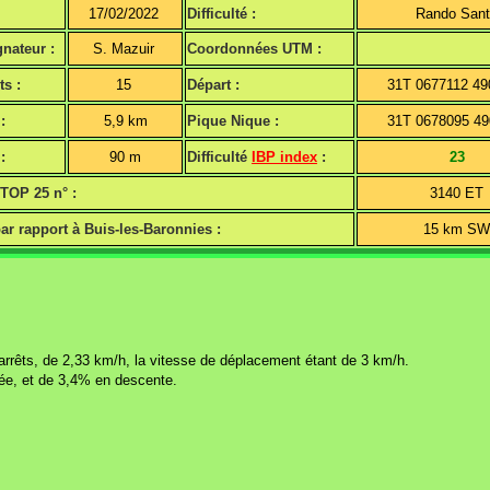
17/02/2022
Difficulté :
Rando San
nateur :
S. Mazuir
Coordonnées UTM :
ts :
15
Départ :
31T 0677112 4
:
5,9 km
Pique Nique :
31T 0678095 4
:
90 m
Difficulté
IBP index
:
23
 TOP 25 n° :
3140 ET
ar rapport à Buis-les-Baronnies :
15 km S
arrêts, de 2,33 km/h, la vitesse de déplacement étant de 3 km/h.
ntée, et de 3,4% en descente.