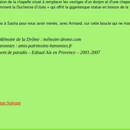
ication de la chapelle visait à remplacer les vestiges d’un donjon et d’une ch
mment la Duchesse d’Uzès « qui offrit la gigantesque statue en bronze de la
ns à Sasha pour nous avoir menés, avec Armand, sur cette boucle qui ne manq
ion Mémoire de la Drôme : mémoire-drome.com
aronnies : amis-patrimoine-baronnies.fr
gment de paradis – Edisud Aix en Provence – 2001-2007
iran
Suivant