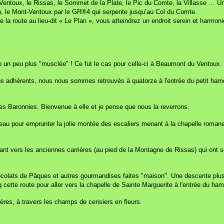
entoux, le Rissas, le Sommet de la Plate, le Pic du Comte, la Villasse … Un
in, le Mont-Ventoux par le GR®4 qui serpente jusqu’au Col du Comte.
 la route au lieu-dit « Le Plan », vous atteindrez un endroit serein et harmo
do un peu plus "musclée" ! Ce fut le cas pour celle-ci à Beaumont du Ventoux.
 nos adhérents, nous nous sommes retrouvés à quatorze à l'entrée du petit ha
 Les Baronnies. Bienvenue à elle et je pense que nous la reverrons.
au pour emprunter la jolie montée des escaliers menant à la chapelle roman
ant vers les anciennes carrières (au pied de la Montagne de Rissas) qui ont se
colats de Pâques et autres gourmandises faites "maison". Une descente plus 
q cette route pour aller vers la chapelle de Sainte Marguerite à l'entrée du 
ières, à travers les champs de cerisiers en fleurs.