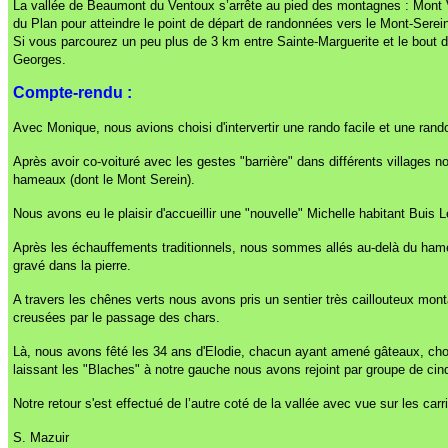
La vallée de Beaumont du Ventoux s’arrête au pied des montagnes : Mont V
du Plan pour atteindre le point de départ de randonnées vers le Mont-Sere
Si vous parcourez un peu plus de 3 km entre Sainte-Marguerite et le bout de
Georges.
Compte-rendu :
Avec Monique, nous avions choisi d'intervertir une rando facile et une ran
Après avoir co-voituré avec les gestes "barrière" dans différents villages
hameaux (dont le Mont Serein).
Nous avons eu le plaisir d'accueillir une "nouvelle" Michelle habitant Buis
Après les échauffements traditionnels, nous sommes allés au-delà du hame
gravé dans la pierre.
A travers les chênes verts nous avons pris un sentier très caillouteux mont
creusées par le passage des chars.
Là, nous avons fêté les 34 ans d'Elodie, chacun ayant amené gâteaux, cho
laissant les "Blaches" à notre gauche nous avons rejoint par groupe de cin
Notre retour s'est effectué de l’autre coté de la vallée avec vue sur les carr
S. Mazuir