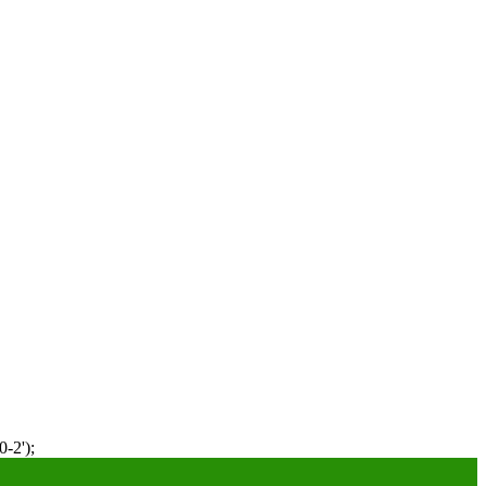
-2');