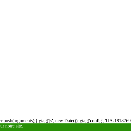
.push(arguments);} gtag('js', new Date()); gtag('config', 'UA-18187690
r notre site.