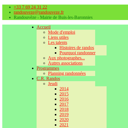
+33 7 69 24 31 22
randouveze@randouveze.fr
Randouvèze - Mairie de Buis-les-Baronnies
Accueil
Mode d'emploi
Liens utiles
Les talents
Histoires de randos
Pourquoi randonner
Aux photographes...
Autres associations
Programmes
Planning randonnées
C.R. Randos
Jeudi
2014
2015
2016
2017
2018
2019
2020
2021