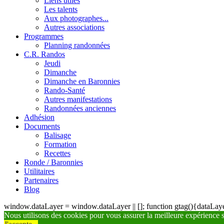
Liens utiles
Les talents
Aux photographes...
Autres associations
Programmes
Planning randonnées
C.R. Randos
Jeudi
Dimanche
Dimanche en Baronnies
Rando-Santé
Autres manifestations
Randonnées anciennes
Adhésion
Documents
Balisage
Formation
Recettes
Ronde / Baronnies
Utilitaires
Partenaires
Blog
window.dataLayer = window.dataLayer || []; function gtag(){dataLayer
Nous utilisons des cookies pour vous assurer la meilleure expérience su