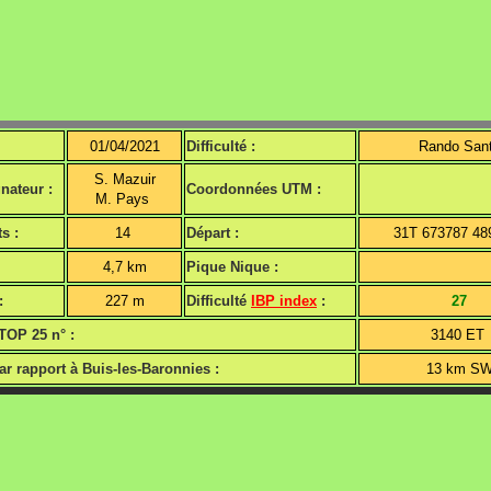
01/04/2021
Difficulté :
Rando San
S. Mazuir
ateur :
Coordonnées UTM :
M. Pays
s :
14
Départ :
31T 673787 4
4,7 km
Pique Nique :
:
227 m
Difficulté
IBP index
:
27
TOP 25 n° :
3140 E
ar rapport à Buis-les-Baronnies :
13 km S