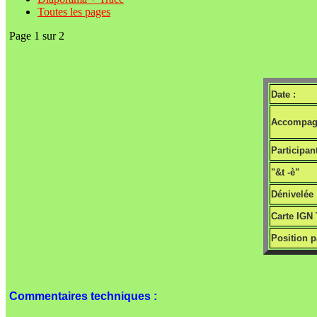
Toutes les pages
Page 1 sur 2
Date :
Accompagn
Participant
"&t -è"
Dénivelée 
Carte IGN 
Position p
Commentaires techniques :