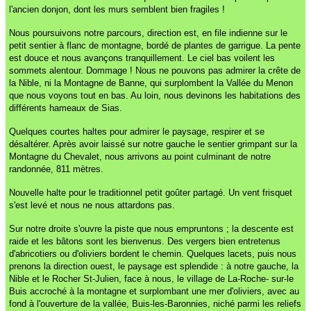
l'ancien donjon, dont les murs semblent bien fragiles !
Nous poursuivons notre parcours, direction est, en file indienne sur le
petit sentier à flanc de montagne, bordé de plantes de garrigue. La pente
est douce et nous avançons tranquillement. Le ciel bas voilent les
sommets alentour. Dommage ! Nous ne pouvons pas admirer la crête de
la Nible, ni la Montagne de Banne, qui surplombent la Vallée du Menon
que nous voyons tout en bas. Au loin, nous devinons les habitations des
différents hameaux de Sias.
Quelques courtes haltes pour admirer le paysage, respirer et se
désaltérer. Après avoir laissé sur notre gauche le sentier grimpant sur la
Montagne du Chevalet, nous arrivons au point culminant de notre
randonnée, 811 mètres.
Nouvelle halte pour le traditionnel petit goûter partagé. Un vent frisquet
s'est levé et nous ne nous attardons pas.
Sur notre droite s'ouvre la piste que nous empruntons ; la descente est
raide et les bâtons sont les bienvenus. Des vergers bien entretenus
d'abricotiers ou d'oliviers bordent le chemin. Quelques lacets, puis nous
prenons la direction ouest, le paysage est splendide : à notre gauche, la
Nible et le Rocher St-Julien, face à nous, le village de La-Roche- sur-le
Buis accroché à la montagne et surplombant une mer d'oliviers, avec au
fond à l'ouverture de la vallée, Buis-les-Baronnies, niché parmi les reliefs