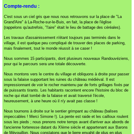
Compte-rendu :
C'est sous un ciel gris que nous nous retrouvons sur la place de "La
Grand'Aire" à La-Roche-sur-le-Buis, en fait, la place de l'église
(rappelons qu'autrefois, "l'aire" était le lieu de battage des céréales).
Les travaux d'assainissement n'étant toujours pas terminés dans le
village, il est quelque peu compliqué de trouver des places de parking,
mais finalement, tout le monde réussit à se caser !
Nous sommes 15 participants, dont plusieurs nouveaux Randouvéziens,
pour qui le parcours sera une totale découverte.
Nous montons vers le centre du village et obliquons à droite pour passer
sous la falaise supportant les ruines du château médiéval. Il est
impressionnant de voir le rocher maintenu par de forts grillages fixés par
de puissants tirants. Les habitants racontent encore l'histoire du bloc de
roche qui était tombé de la falaise et avait traversé l'école,
heureusement, à une heure où il n'y avait pas classe !
Nous tournons à droite sur le sentier grimpant au château (balises
impeccables ! Merci Simone !). La pente est raide et les cailloux roulent
sous les pieds ; nous prenons notre temps avant d'arriver aux abords de
l'ancienne forteresse datant du XIème siècle et appartenant aux Barons
de Mévouillon. Nous constatons que le lierre envahit de plus en plus