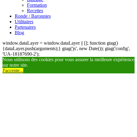
Formation
Recettes
Ronde / Baronnies
Utilitaires
Partenaires
Blog
window.dataLayer = window.dataLayer || []; function gtag()
{dataLayer.push(arguments);} gtag('js', new Date()); gtag('config',
'UA-18187690-2');
Nous utilisons des cookies pour vous assurer la meilleure expérience
sur notre site.
J'accepte...