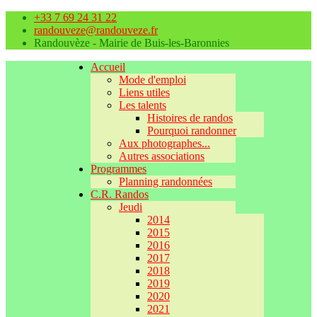
+33 7 69 24 31 22
randouveze@randouveze.fr
Randouvèze - Mairie de Buis-les-Baronnies
Accueil
Mode d'emploi
Liens utiles
Les talents
Histoires de randos
Pourquoi randonner
Aux photographes...
Autres associations
Programmes
Planning randonnées
C.R. Randos
Jeudi
2014
2015
2016
2017
2018
2019
2020
2021