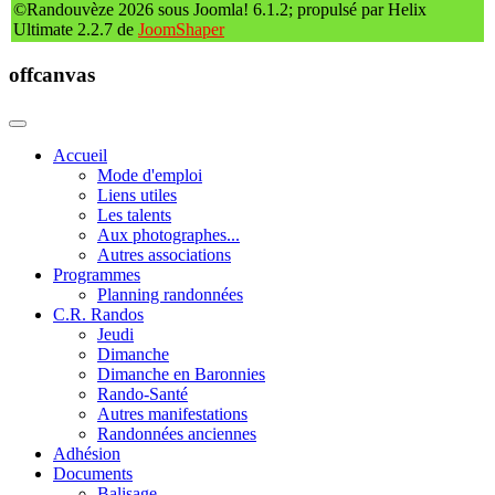
©Randouvèze 2026 sous Joomla! 6.1.2; propulsé par Helix
Ultimate 2.2.7 de
JoomShaper
offcanvas
Accueil
Mode d'emploi
Liens utiles
Les talents
Aux photographes...
Autres associations
Programmes
Planning randonnées
C.R. Randos
Jeudi
Dimanche
Dimanche en Baronnies
Rando-Santé
Autres manifestations
Randonnées anciennes
Adhésion
Documents
Balisage