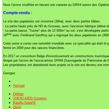
Nous l'avons modifiée en faisant une variante au GR®4 autour des Gipières,
Compte-rendu :
Le site des papeteries est immense (30ha), avec deux parties bâties.
- La partie haute près de ND du Groseau, avec l'ancienne fabrique (début d
- La partie basse, "l'usine" plus de 12 000m² au sol, s'est développée part
ème
19
avec Ferdinand Geoffroy qui a regroupé les deux papeteries en 1865
Cette usine a connu une notoriété mondiale avec sa spécialité qui était le 
fermé en 2009 pour des raisons financières.
En 2017 un consortium Belge d'investissement en constructions touristiques
bloqué par l'action de l’associarioon SPAM (Sauvegarde du Patrimoine de 
Les propriétaires ont abandonné leurs projets et le site est devenu une imm
Georges.
Suivant
Drôme
THOUARD Georges
Rando-Santé®
2024