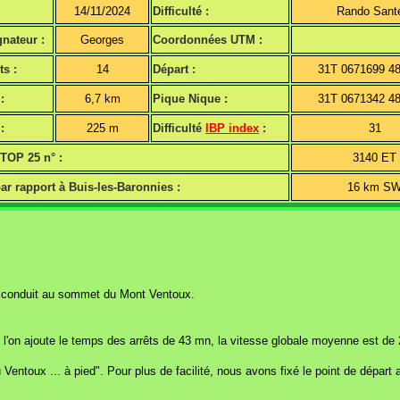
14/11/2024
Difficulté :
Rando Sant
nateur :
Georges
Coordonnées UTM :
ts :
14
Départ :
31T 0671699 4
:
6,7 km
Pique Nique :
31T 0671342 4
:
225 m
Difficulté
IBP index
:
31
 TOP 25 n° :
3140 ET
ar rapport à Buis-les-Baronnies :
16 km S
ui conduit au sommet du Mont Ventoux.
n ajoute le temps des arrêts de 43 mn, la vitesse globale moyenne est de 2,2
Ventoux ... à pied". Pour plus de facilité, nous avons fixé le point de dépar