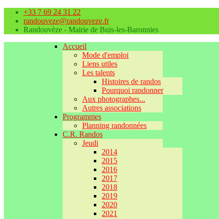
+33 7 69 24 31 22
randouveze@randouveze.fr
Randouvèze - Mairie de Buis-les-Baronnies
Accueil
Mode d'emploi
Liens utiles
Les talents
Histoires de randos
Pourquoi randonner
Aux photographes...
Autres associations
Programmes
Planning randonnées
C.R. Randos
Jeudi
2014
2015
2016
2017
2018
2019
2020
2021