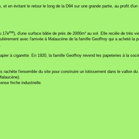
 et en évitant le retour le long de la D94 sur une grande partie, au profit 
me
u 17è
), d'une surface bâtie de près de 2000m² au sol. Elle recèle de très vi
iculièrement avec l'arrivée à Malaucène de la famille Geoffroy qui a acheté la
.
papier à cigarette. En 1920, la famille Geoffroy revend les papeteries à la s
 rachète l'ensemble du site pour construire un lotissement dans le vallon du 
Malaucène).
ense friche industrielle.