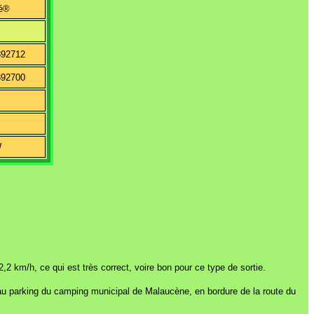
é®
892712
892700
W
 km/h, ce qui est très correct, voire bon pour ce type de sortie.
t au parking du camping municipal de Malaucène, en bordure de la route du