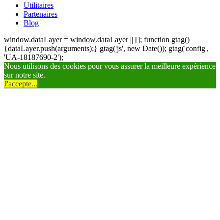
Utilitaires
Partenaires
Blog
window.dataLayer = window.dataLayer || []; function gtag()
{dataLayer.push(arguments);} gtag('js', new Date()); gtag('config',
'UA-18187690-2');
Nous utilisons des cookies pour vous assurer la meilleure expérience
sur notre site.
J'accepte...