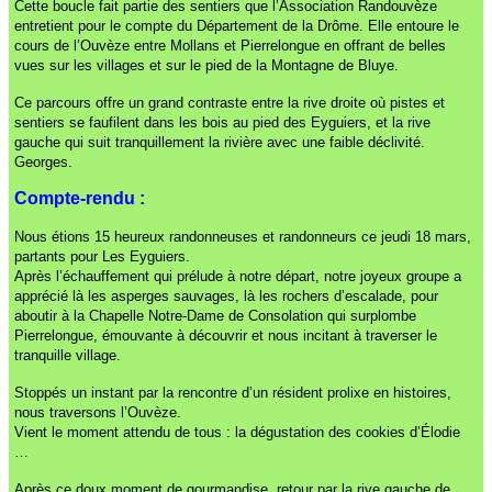
Cette boucle fait partie des sentiers que l’Association Randouvèze
entretient pour le compte du Département de la Drôme. Elle entoure le
cours de l’Ouvèze entre Mollans et Pierrelongue en offrant de belles
vues sur les villages et sur le pied de la Montagne de Bluye.
Ce parcours offre un grand contraste entre la rive droite où pistes et
sentiers se faufilent dans les bois au pied des Eyguiers, et la rive
gauche qui suit tranquillement la rivière avec une faible déclivité.
Georges.
Compte-rendu :
Nous étions 15 heureux randonneuses et randonneurs ce jeudi 18 mars,
partants pour Les Eyguiers.
Après l’échauffement qui prélude à notre départ, notre joyeux groupe a
apprécié là les asperges sauvages, là les rochers d’escalade, pour
aboutir à la Chapelle Notre-Dame de Consolation qui surplombe
Pierrelongue, émouvante à découvrir et nous incitant à traverser le
tranquille village.
Stoppés un instant par la rencontre d’un résident prolixe en histoires,
nous traversons l’Ouvèze.
Vient le moment attendu de tous : la dégustation des cookies d’Élodie
…
Après ce doux moment de gourmandise, retour par la rive gauche de