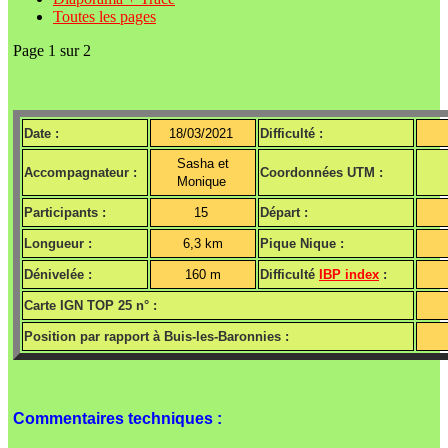
Toutes les pages
Page 1 sur 2
Date :
18/03/2021
Difficulté :
Sasha et
Accompagnateur :
Coordonnées UTM :
Monique
Participants :
15
Départ :
Longueur :
6,3 km
Pique Nique :
Dénivelée :
160 m
Difficulté
IBP index
:
Carte IGN TOP 25 n° :
Position par rapport à Buis-les-Baronnies :
Commentaires techniques :