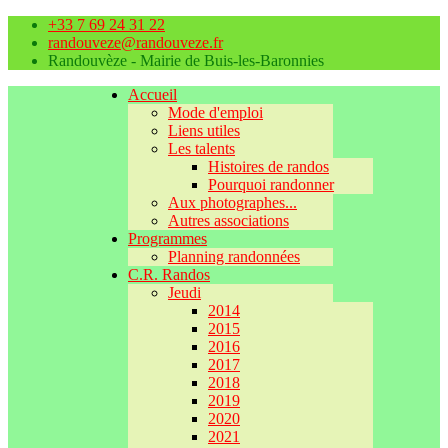
+33 7 69 24 31 22
randouveze@randouveze.fr
Randouvèze - Mairie de Buis-les-Baronnies
Accueil
Mode d'emploi
Liens utiles
Les talents
Histoires de randos
Pourquoi randonner
Aux photographes...
Autres associations
Programmes
Planning randonnées
C.R. Randos
Jeudi
2014
2015
2016
2017
2018
2019
2020
2021