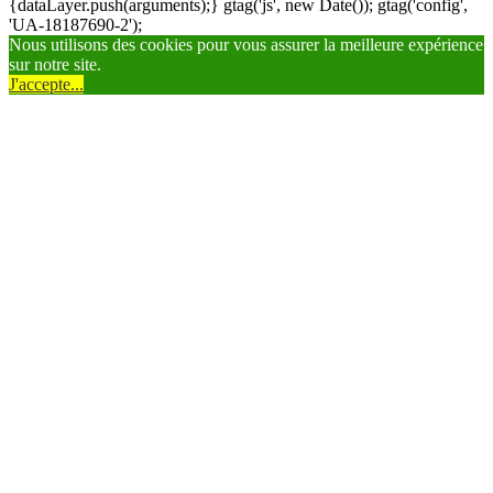
{dataLayer.push(arguments);} gtag('js', new Date()); gtag('config',
'UA-18187690-2');
Nous utilisons des cookies pour vous assurer la meilleure expérience
sur notre site.
J'accepte...