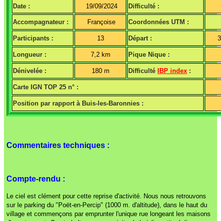
Date :
19/09/2024
Difficulté :
Accompagnateur :
Françoise
Coordonnées UTM :
Participants :
13
Départ :
3
Longueur :
7,2 km
Pique Nique :
Dénivelée :
180 m
Difficulté
IBP index
:
Carte IGN TOP 25 n° :
Position par rapport à Buis-les-Baronnies :
Commentaires techniques :
Compte-rendu :
Le ciel est clément pour cette reprise d'activité. Nous nous retrouvons
sur le parking du "Poët-en-Percip" (1000 m. d'altitude), dans le haut du
village et commençons par emprunter l'unique rue longeant les maisons