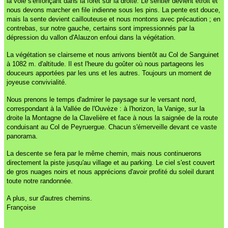
la voie s'enfonçant dans la forêt sur la droite. Le sentier devient étroit et
nous devons marcher en file indienne sous les pins. La pente est douce,
mais la sente devient caillouteuse et nous montons avec précaution ; en
contrebas, sur notre gauche, certains sont impressionnés par la
dépression du vallon d'Alauzon enfoui dans la végétation.
La végétation se clairseme et nous arrivons bientôt au Col de Sanguinet
à 1082 m. d'altitude. Il est l'heure du goûter où nous partageons les
douceurs apportées par les uns et les autres. Toujours un moment de
joyeuse convivialité.
Nous prenons le temps d'admirer le paysage sur le versant nord,
correspondant à la Vallée de l'Ouvèze : à l'horizon, la Vanige, sur la
droite la Montagne de la Clavelière et face à nous la saignée de la route
conduisant au Col de Peyruergue. Chacun s'émerveille devant ce vaste
panorama.
La descente se fera par le même chemin, mais nous continuerons
directement la piste jusqu'au village et au parking. Le ciel s'est couvert
de gros nuages noirs et nous apprécions d'avoir profité du soleil durant
toute notre randonnée.
A plus, sur d'autres chemins.
Françoise