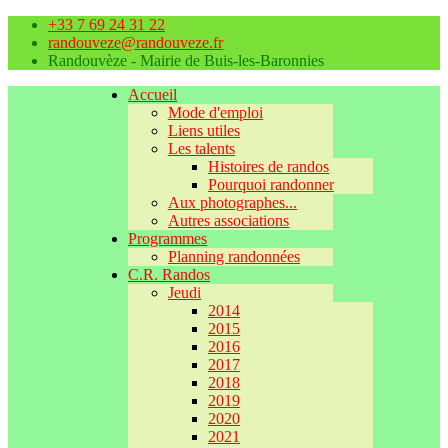
+33 7 69 24 31 22
randouveze@randouveze.fr
Randouvèze - Mairie de Buis-les-Baronnies
Accueil
Mode d'emploi
Liens utiles
Les talents
Histoires de randos
Pourquoi randonner
Aux photographes...
Autres associations
Programmes
Planning randonnées
C.R. Randos
Jeudi
2014
2015
2016
2017
2018
2019
2020
2021