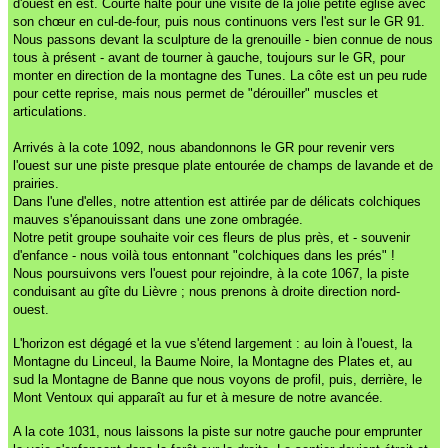
d'ouest en est. Courte halte pour une visite de la jolie petite église avec
son chœur en cul-de-four, puis nous continuons vers l'est sur le GR 91.
Nous passons devant la sculpture de la grenouille - bien connue de nous
tous à présent - avant de tourner à gauche, toujours sur le GR, pour
monter en direction de la montagne des Tunes. La côte est un peu rude
pour cette reprise, mais nous permet de "dérouiller" muscles et
articulations.
Arrivés à la cote 1092, nous abandonnons le GR pour revenir vers
l'ouest sur une piste presque plate entourée de champs de lavande et de
prairies.
Dans l'une d'elles, notre attention est attirée par de délicats colchiques
mauves s'épanouissant dans une zone ombragée.
Notre petit groupe souhaite voir ces fleurs de plus près, et - souvenir
d'enfance - nous voilà tous entonnant "colchiques dans les prés" !
Nous poursuivons vers l'ouest pour rejoindre, à la cote 1067, la piste
conduisant au gîte du Lièvre ; nous prenons à droite direction nord-
ouest.
L'horizon est dégagé et la vue s'étend largement : au loin à l'ouest, la
Montagne du Linceul, la Baume Noire, la Montagne des Plates et, au
sud la Montagne de Banne que nous voyons de profil, puis, derrière, le
Mont Ventoux qui apparaît au fur et à mesure de notre avancée.
A la cote 1031, nous laissons la piste sur notre gauche pour emprunter