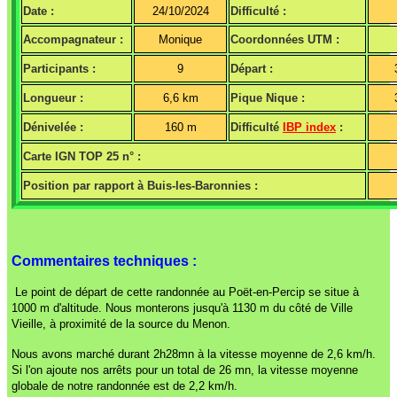
Date :
24/10/2024
Difficulté :
Accompagnateur :
Monique
Coordonnées UTM :
Participants :
9
Départ :
Longueur :
6,6 km
Pique Nique :
Dénivelée :
160 m
Difficulté
IBP index
:
Carte IGN TOP 25 n° :
Position par rapport à Buis-les-Baronnies :
Commentaires techniques :
Le point de départ de cette randonnée au Poët-en-Percip se situe à
1000 m d'altitude. Nous monterons jusqu'à 1130 m du côté de Ville
Vieille, à proximité de la source du Menon.
Nous avons marché durant 2h28mn à la vitesse moyenne de 2,6 km/h.
Si l'on ajoute nos arrêts pour un total de 26 mn, la vitesse moyenne
globale de notre randonnée est de 2,2 km/h.