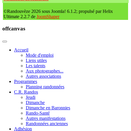
©Randouvèze 2026 sous Joomla! 6.1.2; propulsé par Helix
Ultimate 2.2.7 de
JoomShaper
offcanvas
Accueil
Mode d'emploi
Liens utiles
Les talents
Aux photographes...
Autres associations
Programmes
Planning randonnées
C.R. Randos
Jeudi
Dimanche
Dimanche en Baronnies
Rando-Santé
Autres manifestations
Randonnées anciennes
Adhésion