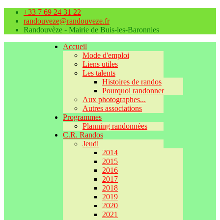
+33 7 69 24 31 22
randouveze@randouveze.fr
Randouvèze - Mairie de Buis-les-Baronnies
Accueil
Mode d'emploi
Liens utiles
Les talents
Histoires de randos
Pourquoi randonner
Aux photographes...
Autres associations
Programmes
Planning randonnées
C.R. Randos
Jeudi
2014
2015
2016
2017
2018
2019
2020
2021