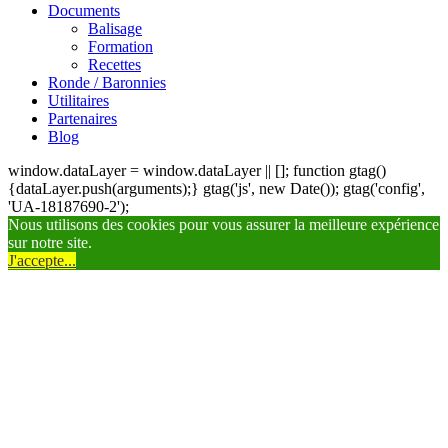
Documents
Balisage
Formation
Recettes
Ronde / Baronnies
Utilitaires
Partenaires
Blog
window.dataLayer = window.dataLayer || []; function gtag()
{dataLayer.push(arguments);} gtag('js', new Date()); gtag('config',
'UA-18187690-2');
Nous utilisons des cookies pour vous assurer la meilleure expérience
sur notre site.
J'accepte...