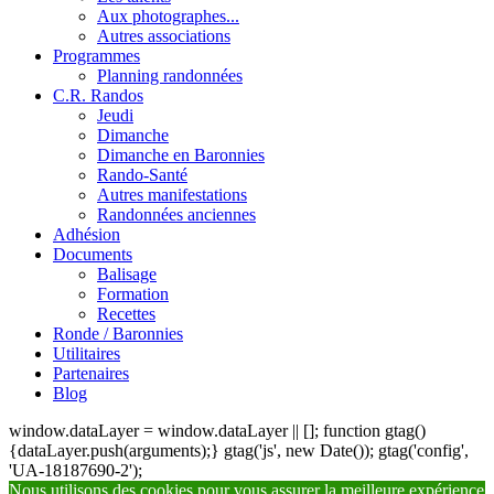
Aux photographes...
Autres associations
Programmes
Planning randonnées
C.R. Randos
Jeudi
Dimanche
Dimanche en Baronnies
Rando-Santé
Autres manifestations
Randonnées anciennes
Adhésion
Documents
Balisage
Formation
Recettes
Ronde / Baronnies
Utilitaires
Partenaires
Blog
window.dataLayer = window.dataLayer || []; function gtag()
{dataLayer.push(arguments);} gtag('js', new Date()); gtag('config',
'UA-18187690-2');
Nous utilisons des cookies pour vous assurer la meilleure expérience