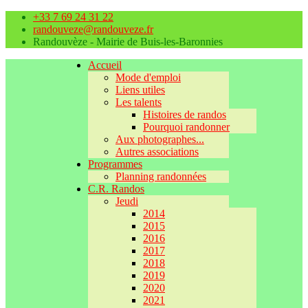
+33 7 69 24 31 22
randouveze@randouveze.fr
Randouvèze - Mairie de Buis-les-Baronnies
Accueil
Mode d'emploi
Liens utiles
Les talents
Histoires de randos
Pourquoi randonner
Aux photographes...
Autres associations
Programmes
Planning randonnées
C.R. Randos
Jeudi
2014
2015
2016
2017
2018
2019
2020
2021