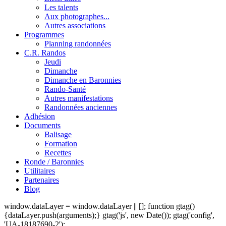
Les talents
Aux photographes...
Autres associations
Programmes
Planning randonnées
C.R. Randos
Jeudi
Dimanche
Dimanche en Baronnies
Rando-Santé
Autres manifestations
Randonnées anciennes
Adhésion
Documents
Balisage
Formation
Recettes
Ronde / Baronnies
Utilitaires
Partenaires
Blog
window.dataLayer = window.dataLayer || []; function gtag()
{dataLayer.push(arguments);} gtag('js', new Date()); gtag('config',
'UA-18187690-2');