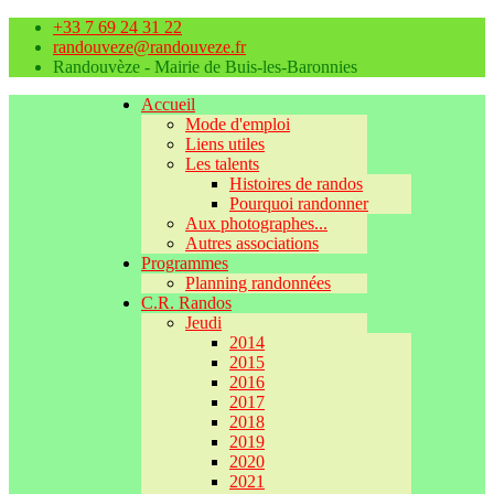
+33 7 69 24 31 22
randouveze@randouveze.fr
Randouvèze - Mairie de Buis-les-Baronnies
Accueil
Mode d'emploi
Liens utiles
Les talents
Histoires de randos
Pourquoi randonner
Aux photographes...
Autres associations
Programmes
Planning randonnées
C.R. Randos
Jeudi
2014
2015
2016
2017
2018
2019
2020
2021