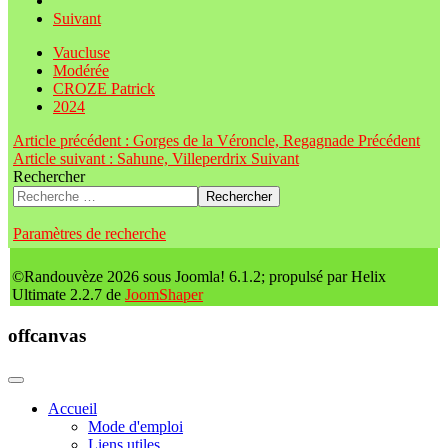
Suivant
Vaucluse
Modérée
CROZE Patrick
2024
Article précédent : Gorges de la Véroncle, Regagnade
Précédent
Article suivant : Sahune, Villeperdrix
Suivant
Rechercher
Rechercher
Paramètres de recherche
©Randouvèze 2026 sous Joomla! 6.1.2; propulsé par Helix
Ultimate 2.2.7 de
JoomShaper
offcanvas
Accueil
Mode d'emploi
Liens utiles