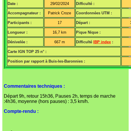
Date :
29/02/2024
Difficulté :
Accompagnateur :
Patrick Croze
Coordonnées UTM :
Participants :
17
Départ :
Longueur :
16,7 km
Pique Nique :
Dénivelée :
667 m
Difficulté
IBP index
:
Carte IGN TOP 25 n° :
Position par rapport à Buis-les-Baronnies :
Commentaires techniques :
Départ 9h, retour 15h36, Pauses 2h, temps de marche
:4h36, moyenne (hors pauses) : 3,5 km/h.
Compte-rendu :