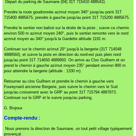
Départ du parking de Saumane (04) 31T 715410 4885411.
Prendre la route goudronnée azimut moyen 340° jusqu'au point 31T
715400 4885675, prendre à gauche jusqu'au point 31T 715200 4885675.
Prendre le sentier non balisé sur la droite de la piste ; suivre ce chemin
environ 500 m
azimut moyen 240°, puis le sentier remonte vers le nord
azimut moyen au 340° jusqu'à la Gardette
altitude 1191 m.
Continuer sur le chemin azimut 20° jusqu'à la bergerie (31T 714548
4888560), et suivre la piste en direction du nord-est puis plein nord
jusqu'au point 31T 714650 4889950. On arrive au Clos Guilhem et on
prend le chemin à gauche azimut moyen 235° pendant environ 900 m
pour atteindre la bergerie (altitude : 1330 m).
Retourner au clos Guilhem et prendre le chemin à gauche vers
Foureynard ancienne Bergerie, puis suivre le chemin vers le Sud
jusqu'au croisement avec le GRP au point 31T 715794 4887873.
Continuer sur le GRP et le suivre jusqu'au parking,
G. Biojoux
Compte-rendu :
Nous prenons la direction de Saumane, un tout petit village typiquement
provençal .