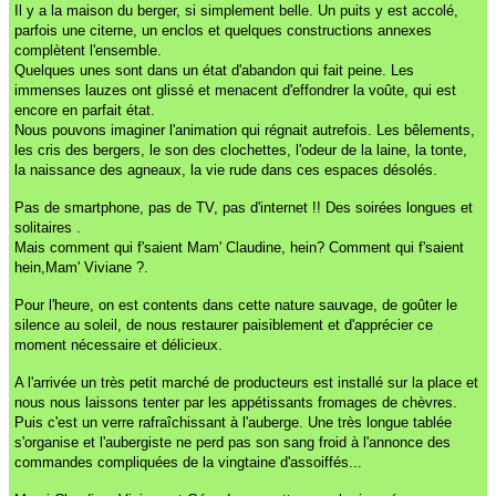
Il y a la maison du berger, si simplement belle. Un puits y est accolé,
parfois une citerne, un enclos et quelques constructions annexes
complètent l'ensemble.
Quelques unes sont dans un état d'abandon qui fait peine. Les
immenses lauzes ont glissé et menacent d'effondrer la voûte, qui est
encore en parfait état.
Nous pouvons imaginer l'animation qui régnait autrefois. Les bêlements,
les cris des bergers, le son des clochettes, l'odeur de la laine, la tonte,
la naissance des agneaux, la vie rude dans ces espaces désolés.
Pas de smartphone, pas de TV, pas d'internet !! Des soirées longues et
solitaires .
Mais comment qui f'saient Mam' Claudine, hein? Comment qui f'saient
hein,Mam' Viviane ?.
Pour l'heure, on est contents dans cette nature sauvage, de goûter le
silence au soleil, de nous restaurer paisiblement et d'apprécier ce
moment nécessaire et délicieux.
A l'arrivée un très petit marché de producteurs est installé sur la place et
nous nous laissons tenter par les appétissants fromages de chèvres.
Puis c'est un verre rafraîchissant à l'auberge. Une très longue tablée
s'organise et l'aubergiste ne perd pas son sang froid à l'annonce des
commandes compliquées de la vingtaine d'assoiffés...