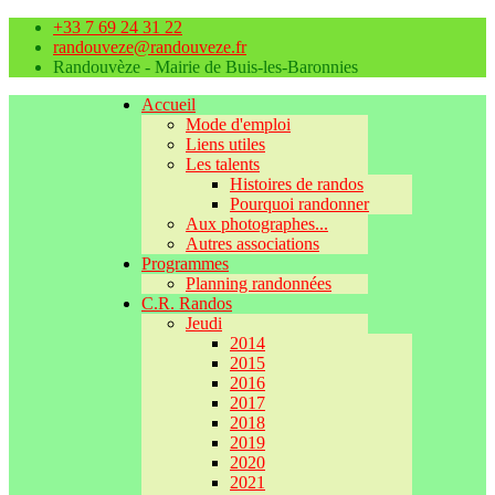
+33 7 69 24 31 22
randouveze@randouveze.fr
Randouvèze - Mairie de Buis-les-Baronnies
Accueil
Mode d'emploi
Liens utiles
Les talents
Histoires de randos
Pourquoi randonner
Aux photographes...
Autres associations
Programmes
Planning randonnées
C.R. Randos
Jeudi
2014
2015
2016
2017
2018
2019
2020
2021