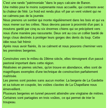
C'est une rando "patrimoniale "dans le pays calcaire de Banon.
Une météo pour le moins surprenante nous accueille, qui contraste avec
la chaleur de l'été. Le froid est rendu plus vif par un vent violent qui ne
se calmera pas de la journée.
Nous prenons un sentier qui monte régulièrement dans les bois et qui va
nous mener sur les crêtes. Nous devons passer à proximité d'un parc à
moutons gardé par cinq ou six énormes chiens qui se précipitent vers
nous d'une manière peu rassurante. Deux ont au cou un collier bardé de
longs clous destinés à protéger leurs gorges des dents du loup. Cette
idée nous fait frémir.
Après nous avoir flairés, ils se calment et nous pouvons cheminer vers
les premières bergeries.
Construites vers le milieu du 19ème siècle, elles témoignent d'un passé
pastoral important dans cette région.
Réalisées en pierres sèches, qu'on trouve en abondance, elles sont de
magnifiques exemples d'une technique de construction parfaitement
maîtrisée.
Les pierres sont posées sans aucun mortier. La bergerie de La Gardette
et sa toiture en coupole, les voûtes clavées de La Chapellane nous
émerveillent..
Plusieurs bergeries en tunnel peuvent atteindre une vingtaine de mètres.
Certaines sont partagées en trois voûtes, ce qui permet de trier le
troupeau.