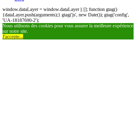
window.dataLayer = window.dataLayer || []; function gtag()
{dataLayer.push(arguments);} gtag('js', new Date()); gtag('config',
'UA-18187690-2');
Nous utilisons des cookies pour vous assurer la meilleure expérience
sur notre site.
J'accepte...