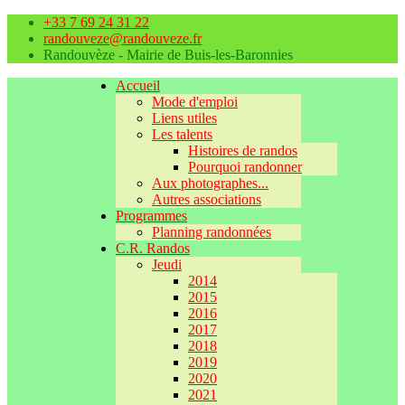
+33 7 69 24 31 22
randouveze@randouveze.fr
Randouvèze - Mairie de Buis-les-Baronnies
Accueil
Mode d'emploi
Liens utiles
Les talents
Histoires de randos
Pourquoi randonner
Aux photographes...
Autres associations
Programmes
Planning randonnées
C.R. Randos
Jeudi
2014
2015
2016
2017
2018
2019
2020
2021