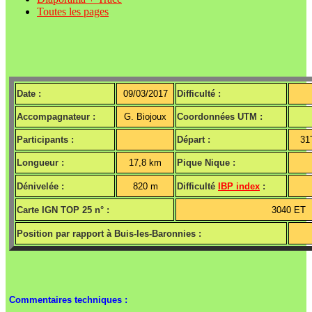
Toutes les pages
Date :
09/03/2017
Difficulté :
Accompagnateur :
G. Biojoux
Coordonnées UTM :
Participants :
Départ :
31
Longueur :
17,8 km
Pique Nique :
Dénivelée :
820 m
Difficulté
IBP index
:
Carte IGN TOP 25 n° :
3040 ET
Position par rapport à Buis-les-Baronnies :
Commentaires techniques :