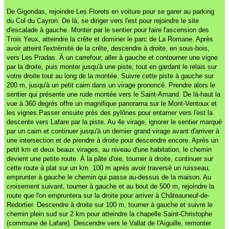
De Gigondas, rejoindre Les Florets en voiture pour se garer au parking
du Col du Cayron. De là, se diriger vers l'est pour rejoindre le site
d'escalade à gauche. Monter par le sentier pour faire l'ascension des
Trois Yeux, atteindre la crête et dominer le parc de La Romane. Après
avoir atteint l'extrémité de la crête, descendre à droite, en sous-bois,
vers Les Pradas. À un carrefour, aller à gauche et contourner une vigne
par la droite, puis monter jusqu'à une piste, tout en gardant le relais sur
votre droite tout au long de la montée. Suivre cette piste à gauche sur
200 m, jusqu'à un petit cairn dans un virage prononcé. Prendre alors le
sentier qui présente une rude montée vers le Saint-Amand. De là-haut la
vue à 360 degrés offre un magnifique panorama sur le Mont-Ventoux et
les vignes.Passer ensuite près des pylônes pour entamer vers l'est la
descente vers Lafare par la piste. Au 4e virage, ignorer le sentier marqué
par un cairn et continuer jusqu'à un dernier grand virage avant d'arriver à
une intersection et de prendre à droite pour descendre encore. Après un
petit km et deux beaux virages, au niveau d'une habitation, le chemin
devient une petite route. À la pâte d'oie, tourner à droite, continuer sur
cette route à plat sur un km. 100 m après avoir traversé un ruisseau,
emprunter à gauche le chemin qui passe au-dessus de la maison. Au
croisement suivant, tourner à gauche et au bout de 500 m, rejoindre la
route que l'on empruntera sur la droite pour arriver à Châteauneuf-de-
Redortier. Descendre à droite sur 100 m, tourner à gauche et suivre le
chemin plein sud sur 2 km pour atteindre la chapelle Saint-Christophe
(commune de Lafare). Descendre vers le Vallat de l'Aiguille, remonter