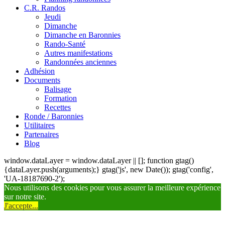
C.R. Randos
Jeudi
Dimanche
Dimanche en Baronnies
Rando-Santé
Autres manifestations
Randonnées anciennes
Adhésion
Documents
Balisage
Formation
Recettes
Ronde / Baronnies
Utilitaires
Partenaires
Blog
window.dataLayer = window.dataLayer || []; function gtag()
{dataLayer.push(arguments);} gtag('js', new Date()); gtag('config',
'UA-18187690-2');
Nous utilisons des cookies pour vous assurer la meilleure expérience
sur notre site.
J'accepte...