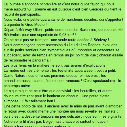
La journée s’annonce printanière et c’est notre guide favori qui nous
mène aujourd’hui ; preuve en est puisque c’est bien Georges qui tient le
record de participants...
Nous voilà, une petite quarantaine de marcheurs décidés, qui s’apprêtent
à arpenter le Gros Moure !
Départ à Bénivay-Ollon : petite commune des Baronnies, qui recense 60
Bénivalois pour une superficie de 9,03 km² !
On ne peut pas se tromper : une seule route accède à Bénivay !
Nous commençons notre ascension du lieu-dit Les Rognes, évoluons
sur de petits sentiers bien sympathiques où, montées et descentes se
succèdent, avec de temps en temps un joli point de vue ; chacun essaie
de reconnaître le panorama !
Les plus férus en la matière ne sont pas avares d’explications.
La météo est très clémente : les tee-shirts apparaissent petit à petit.
Dame Nature nous offre ses premiers crocus, primevères ; les
amandiers aussi laissent éclore leurs rameaux ! C’est spectaculaire : le
printemps arrive...
Le pique-nique ne peut être que convivial : les bouteilles, et autres
douceurs circulent pour le bonheur de chacun ! Une petite sieste
s’impose : il fait tellement bon !
Une petite photo de nos 3 anciens avec le mino du jour avant d’amorcer
le retour avec quand même une montée qui nous réveille les mollets ;
puis c’est la descente toujours un peu délicate : nous sommes vigilants.
Notre serre-fil n’est pas Belge mais chauve et surtout efficace !
Merci à tous pour cette bonne ambiance.