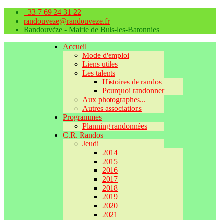
+33 7 69 24 31 22
randouveze@randouveze.fr
Randouvèze - Mairie de Buis-les-Baronnies
Accueil
Mode d'emploi
Liens utiles
Les talents
Histoires de randos
Pourquoi randonner
Aux photographes...
Autres associations
Programmes
Planning randonnées
C.R. Randos
Jeudi
2014
2015
2016
2017
2018
2019
2020
2021