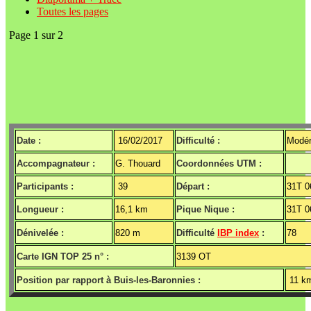
Toutes les pages
Page 1 sur 2
Date :
16/02/2017
Difficulté :
Modé
Accompagnateur :
G. Thouard
Coordonnées UTM :
Participants :
39
Départ :
31T 0
Longueur :
16,1 km
Pique Nique :
31T 0
Dénivelée :
820 m
Difficulté
IBP index
:
78
Carte IGN TOP 25 n° :
3139 OT
Position par rapport à Buis-les-Baronnies :
11 k