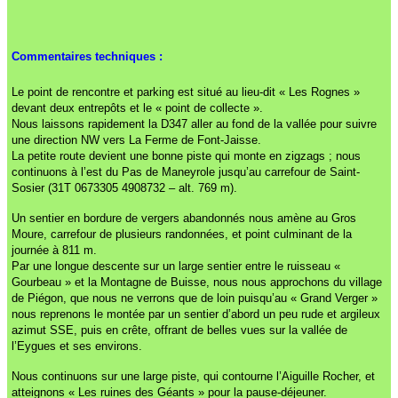
Commentaires techniques :
Le point de rencontre et parking est situé au lieu-dit « Les Rognes »
devant deux entrepôts et le « point de collecte ».
Nous laissons rapidement la D347 aller au fond de la vallée pour suivre
une direction NW vers La Ferme de Font-Jaisse.
La petite route devient une bonne piste qui monte en zigzags ; nous
continuons à l’est du Pas de Maneyrole jusqu’au carrefour de Saint-
Sosier (31T 0673305 4908732 – alt. 769 m).
Un sentier en bordure de vergers abandonnés nous amène au Gros
Moure, carrefour de plusieurs randonnées, et point culminant de la
journée à 811 m.
Par une longue descente sur un large sentier entre le ruisseau «
Gourbeau » et la Montagne de Buisse, nous nous approchons du village
de Piégon, que nous ne verrons que de loin puisqu’au « Grand Verger »
nous reprenons le montée par un sentier d’abord un peu rude et argileux
azimut SSE, puis en crête, offrant de belles vues sur la vallée de
l’Eygues et ses environs.
Nous continuons sur une large piste, qui contourne l’Aiguille Rocher, et
atteignons « Les ruines des Géants » pour la pause-déjeuner.