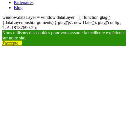
Partenaires
Blog
window.dataLayer = window.dataLayer || []; function gtag()
{dataLayer.push(arguments);} gtag('js', new Date()); gtag('config',
'UA-18187690-2');
Nous utilisons des cookies pour vous assurer la meilleure expérience
sur notre site.
J'accepte...