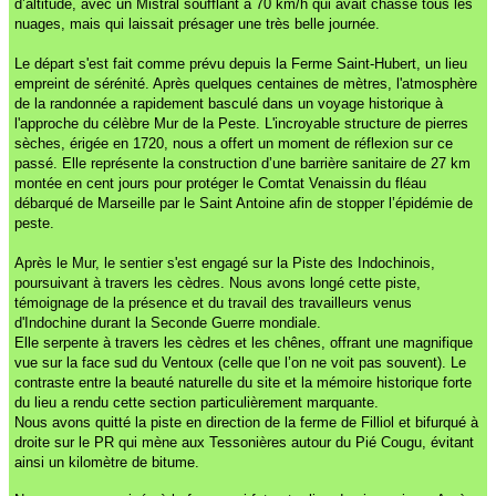
d’altitude, avec un Mistral soufflant à 70 km/h qui avait chassé tous les
nuages, mais qui laissait présager une très belle journée.
Le départ s'est fait comme prévu depuis la Ferme Saint-Hubert, un lieu
empreint de sérénité. Après quelques centaines de mètres, l'atmosphère
de la randonnée a rapidement basculé dans un voyage historique à
l'approche du célèbre Mur de la Peste. L'incroyable structure de pierres
sèches, érigée en 1720, nous a offert un moment de réflexion sur ce
passé. Elle représente la construction d’une barrière sanitaire de 27 km
montée en cent jours pour protéger le Comtat Venaissin du fléau
débarqué de Marseille par le Saint Antoine afin de stopper l’épidémie de
peste.
Après le Mur, le sentier s'est engagé sur la Piste des Indochinois,
poursuivant à travers les cèdres. Nous avons longé cette piste,
témoignage de la présence et du travail des travailleurs venus
d'Indochine durant la Seconde Guerre mondiale.
Elle serpente à travers les cèdres et les chênes, offrant une magnifique
vue sur la face sud du Ventoux (celle que l’on ne voit pas souvent). Le
contraste entre la beauté naturelle du site et la mémoire historique forte
du lieu a rendu cette section particulièrement marquante.
Nous avons quitté la piste en direction de la ferme de Filliol et bifurqué à
droite sur le PR qui mène aux Tessonières autour du Pié Cougu, évitant
ainsi un kilomètre de bitume.