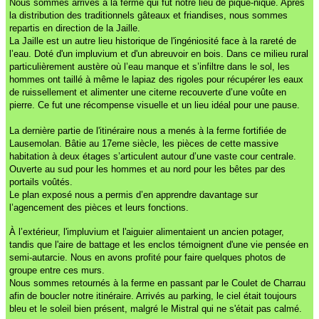
Nous sommes arrivés à la ferme qui fut notre lieu de pique-nique. Après
la distribution des traditionnels gâteaux et friandises, nous sommes
repartis en direction de la Jaille.
La Jaille est un autre lieu historique de l'ingéniosité face à la rareté de
l’eau. Doté d'un impluvium et d'un abreuvoir en bois. Dans ce milieu rural
particulièrement austère où l’eau manque et s’infiltre dans le sol, les
hommes ont taillé à même le lapiaz des rigoles pour récupérer les eaux
de ruissellement et alimenter une citerne recouverte d’une voûte en
pierre. Ce fut une récompense visuelle et un lieu idéal pour une pause.
La dernière partie de l'itinéraire nous a menés à la ferme fortifiée de
Lausemolan. Bâtie au 17eme siècle, les pièces de cette massive
habitation à deux étages s’articulent autour d’une vaste cour centrale.
Ouverte au sud pour les hommes et au nord pour les bêtes par des
portails voûtés.
Le plan exposé nous a permis d’en apprendre davantage sur
l’agencement des pièces et leurs fonctions.
À l’extérieur, l'impluvium et l'aiguier alimentaient un ancien potager,
tandis que l'aire de battage et les enclos témoignent d'une vie pensée en
semi-autarcie. Nous en avons profité pour faire quelques photos de
groupe entre ces murs.
Nous sommes retournés à la ferme en passant par le Coulet de Charrau
afin de boucler notre itinéraire. Arrivés au parking, le ciel était toujours
bleu et le soleil bien présent, malgré le Mistral qui ne s'était pas calmé.