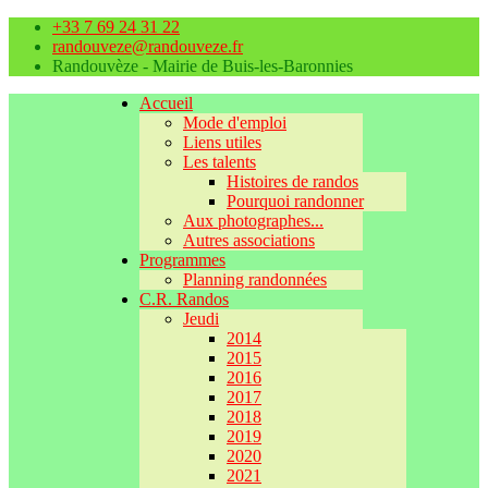
+33 7 69 24 31 22
randouveze@randouveze.fr
Randouvèze - Mairie de Buis-les-Baronnies
Accueil
Mode d'emploi
Liens utiles
Les talents
Histoires de randos
Pourquoi randonner
Aux photographes...
Autres associations
Programmes
Planning randonnées
C.R. Randos
Jeudi
2014
2015
2016
2017
2018
2019
2020
2021