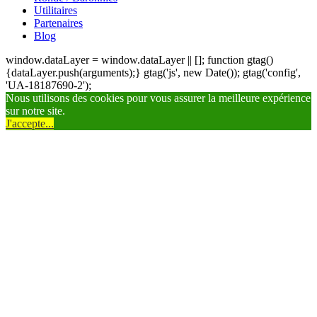
Utilitaires
Partenaires
Blog
window.dataLayer = window.dataLayer || []; function gtag()
{dataLayer.push(arguments);} gtag('js', new Date()); gtag('config',
'UA-18187690-2');
Nous utilisons des cookies pour vous assurer la meilleure expérience
sur notre site.
J'accepte...