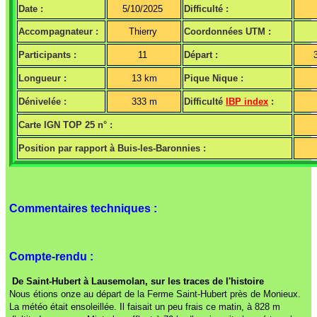
Date :
5/10/2025
Difficulté :
Accompagnateur :
Thierry
Coordonnées UTM :
Participants :
11
Départ :
Longueur :
13 km
Pique Nique :
Dénivelée :
333 m
Difficulté
IBP index
:
Carte IGN TOP 25 n° :
Position par rapport à Buis-les-Baronnies :
Commentaires techniques :
Compte-rendu :
De Saint-Hubert à Lausemolan, sur les traces de l'histoire
Nous étions onze au départ de la Ferme Saint-Hubert près de Monieux.
La météo était ensoleillée. Il faisait un peu frais ce matin, à 828 m