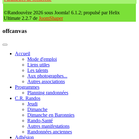
©Randouvèze 2026 sous Joomla! 6.1.2; propulsé par Helix
Ultimate 2.2.7 de
JoomShaper
offcanvas
Accueil
Mode d'emploi
Liens utiles
Les talents
Aux photographes...
Autres associations
Programmes
Planning randonnées
C.R. Randos
Jeudi
Dimanche
Dimanche en Baronnies
Rando-Santé
Autres manifestations
Randonnées anciennes
Adhésion