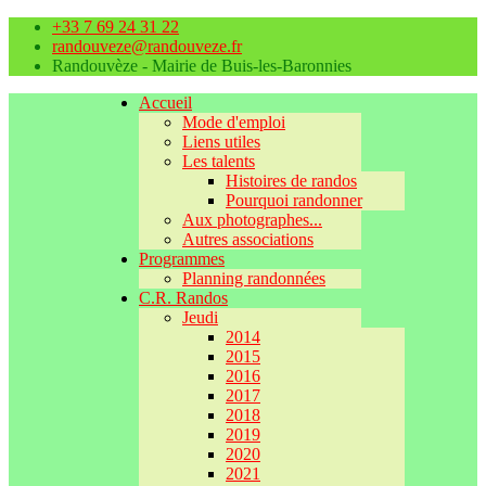
+33 7 69 24 31 22
randouveze@randouveze.fr
Randouvèze - Mairie de Buis-les-Baronnies
Accueil
Mode d'emploi
Liens utiles
Les talents
Histoires de randos
Pourquoi randonner
Aux photographes...
Autres associations
Programmes
Planning randonnées
C.R. Randos
Jeudi
2014
2015
2016
2017
2018
2019
2020
2021