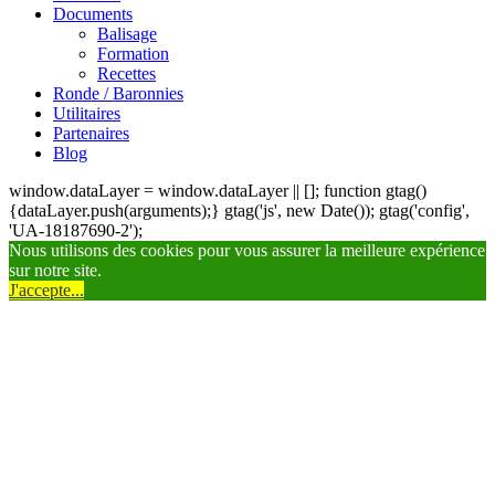
Documents
Balisage
Formation
Recettes
Ronde / Baronnies
Utilitaires
Partenaires
Blog
window.dataLayer = window.dataLayer || []; function gtag()
{dataLayer.push(arguments);} gtag('js', new Date()); gtag('config',
'UA-18187690-2');
Nous utilisons des cookies pour vous assurer la meilleure expérience
sur notre site.
J'accepte...