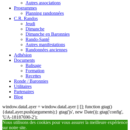
Autres associations
Programmes
Planning randonnées
C.R. Randos
Jeudi
Dimanche
Dimanche en Baronnies
Rando-Santé
Autres manifestations
Randonnées anciennes
Adhésion
Documents
Balisage
Formation
Recettes
Ronde / Baronnies
Utilitaires
Partenaires
Blog
window.dataLayer = window.dataLayer || []; function gtag()
{dataLayer.push(arguments);} gtag('js', new Date()); gtag('config',
'UA-18187690-2');
Nous utilisons des cookies pour vous assurer la meilleure expérience
sur notre site.