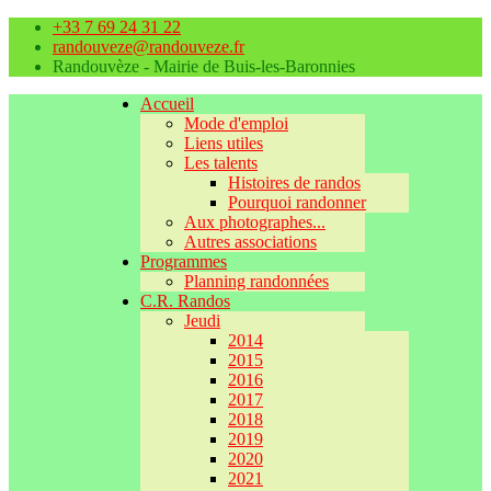
+33 7 69 24 31 22
randouveze@randouveze.fr
Randouvèze - Mairie de Buis-les-Baronnies
Accueil
Mode d'emploi
Liens utiles
Les talents
Histoires de randos
Pourquoi randonner
Aux photographes...
Autres associations
Programmes
Planning randonnées
C.R. Randos
Jeudi
2014
2015
2016
2017
2018
2019
2020
2021