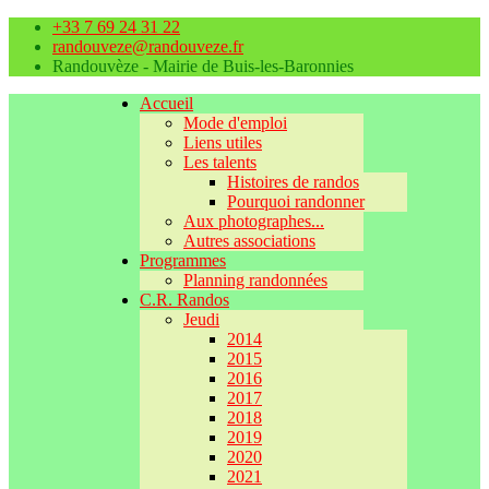
+33 7 69 24 31 22
randouveze@randouveze.fr
Randouvèze - Mairie de Buis-les-Baronnies
Accueil
Mode d'emploi
Liens utiles
Les talents
Histoires de randos
Pourquoi randonner
Aux photographes...
Autres associations
Programmes
Planning randonnées
C.R. Randos
Jeudi
2014
2015
2016
2017
2018
2019
2020
2021