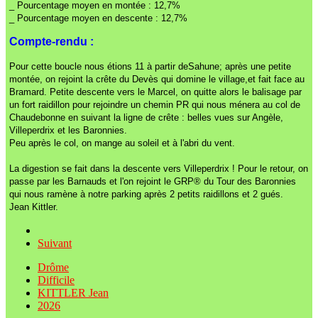
_ Pourcentage moyen en montée : 12,7%
_ Pourcentage moyen en descente : 12,7%
Compte-rendu :
Pour cette boucle nous étions 11 à partir deSahune; après une petite
montée, on rejoint la crête du Devès qui domine le village,et fait face au
Bramard. Petite descente vers le Marcel, on quitte alors le balisage par
un fort raidillon pour rejoindre un chemin PR qui nous ménera au col de
Chaudebonne en suivant la ligne de crête : belles vues sur Angèle,
Villeperdrix et les Baronnies.
Peu après le col, on mange au soleil et à l'abri du vent.
La digestion se fait dans la descente vers Villeperdrix ! Pour le retour, on
passe par les Barnauds et l'on rejoint le GRP® du Tour des Baronnies
qui nous ramène à notre parking après 2 petits raidillons et 2 gués.
Jean Kittler.
Suivant
Drôme
Difficile
KITTLER Jean
2026