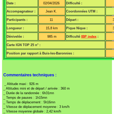
Date :
02/04/2026
Difficulté :
Accompagnateur :
Jean K.
Coordonnées UTM :
Participants :
11
Départ :
Longueur :
15,8 km
Pique Nique :
Dénivelée :
985 m
Difficulté
IBP index
:
Carte IGN TOP 25 n° :
Position par rapport à Buis-les-Baronnies :
Commentaires techniques :
_ Altitude maxi : 926 m
_ Altitudes mini et de départ / arrivée : 360 m
_ Durée de la randonnée : 6h31mn
_ Temps de pauses : 1h15mn
_ Temps de déplacement : 5h16mn
_ Vitesse de déplacement moyenne : 3 km/h
_ Vitesse moyenne globale : 2,42 km/h