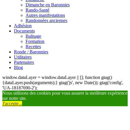
Dimanche en Baronnies
Rando-Santé
Autres manifestations
Randonnées anciennes
Adhésion
Documents
Balisage
Formation
Recettes
Ronde / Baronnies
Utilitaires
Partenaires
Blog
window.dataLayer = window.dataLayer || []; function gtag()
{dataLayer.push(arguments);} gtag('js', new Date()); gtag('config',
'UA-18187690-2');
Nous utilisons des cookies pour vous assurer la meilleure expérience
sur notre site.
J'accepte...