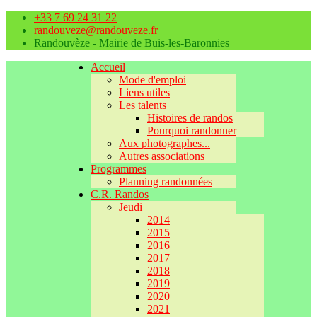
+33 7 69 24 31 22
randouveze@randouveze.fr
Randouvèze - Mairie de Buis-les-Baronnies
Accueil
Mode d'emploi
Liens utiles
Les talents
Histoires de randos
Pourquoi randonner
Aux photographes...
Autres associations
Programmes
Planning randonnées
C.R. Randos
Jeudi
2014
2015
2016
2017
2018
2019
2020
2021