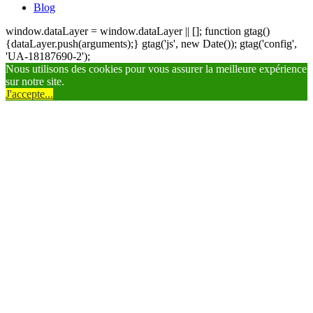
Blog
window.dataLayer = window.dataLayer || []; function gtag()
{dataLayer.push(arguments);} gtag('js', new Date()); gtag('config',
'UA-18187690-2');
Nous utilisons des cookies pour vous assurer la meilleure expérience
sur notre site.
J'accepte...