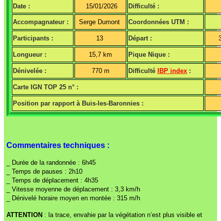
Date :
15/01/2026
Difficulté :
Accompagnateur :
Serge Dumont
Coordonnées UTM :
Participants :
13
Départ :
Longueur :
15,7 km
Pique Nique :
Dénivelée :
770 m
Difficulté
IBP index
:
Carte IGN TOP 25 n° :
Position par rapport à Buis-les-Baronnies :
Commentaires techniques :
_ Durée de la randonnée : 6h45
_ Temps de pauses : 2h10
_ Temps de déplacement : 4h35
_ Vitesse moyenne de déplacement : 3,3 km/h
_ Dénivelé horaire moyen en montée : 315 m/h
ATTENTION
: la trace, envahie par la végétation n’est plus visible et