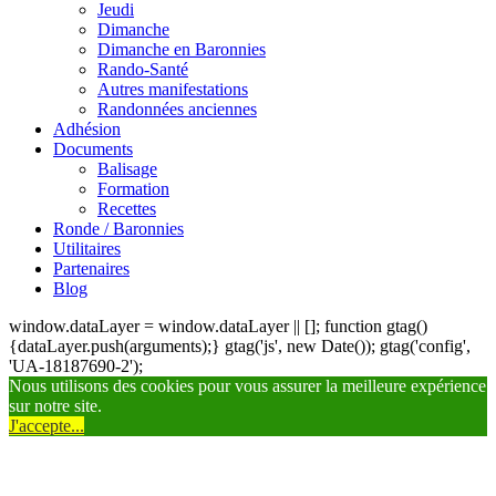
Jeudi
Dimanche
Dimanche en Baronnies
Rando-Santé
Autres manifestations
Randonnées anciennes
Adhésion
Documents
Balisage
Formation
Recettes
Ronde / Baronnies
Utilitaires
Partenaires
Blog
window.dataLayer = window.dataLayer || []; function gtag()
{dataLayer.push(arguments);} gtag('js', new Date()); gtag('config',
'UA-18187690-2');
Nous utilisons des cookies pour vous assurer la meilleure expérience
sur notre site.
J'accepte...