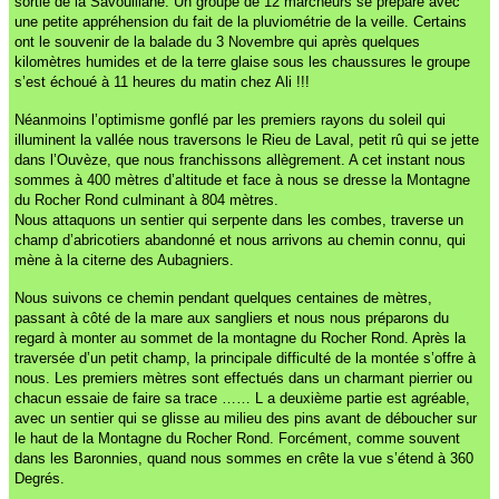
sortie de la Savouillane. Un groupe de 12 marcheurs se prépare avec
une petite appréhension du fait de la pluviométrie de la veille. Certains
ont le souvenir de la balade du 3 Novembre qui après quelques
kilomètres humides et de la terre glaise sous les chaussures le groupe
s’est échoué à 11 heures du matin chez Ali !!!
Néanmoins l’optimisme gonflé par les premiers rayons du soleil qui
illuminent la vallée nous traversons le Rieu de Laval, petit rû qui se jette
dans l’Ouvèze, que nous franchissons allègrement. A cet instant nous
sommes à 400 mètres d’altitude et face à nous se dresse la Montagne
du Rocher Rond culminant à 804 mètres.
Nous attaquons un sentier qui serpente dans les combes, traverse un
champ d’abricotiers abandonné et nous arrivons au chemin connu, qui
mène à la citerne des Aubagniers.
Nous suivons ce chemin pendant quelques centaines de mètres,
passant à côté de la mare aux sangliers et nous nous préparons du
regard à monter au sommet de la montagne du Rocher Rond. Après la
traversée d’un petit champ, la principale difficulté de la montée s’offre à
nous. Les premiers mètres sont effectués dans un charmant pierrier ou
chacun essaie de faire sa trace …… L a deuxième partie est agréable,
avec un sentier qui se glisse au milieu des pins avant de déboucher sur
le haut de la Montagne du Rocher Rond. Forcément, comme souvent
dans les Baronnies, quand nous sommes en crête la vue s’étend à 360
Degrés.