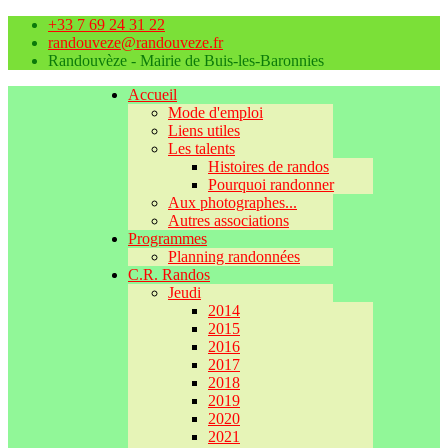
+33 7 69 24 31 22
randouveze@randouveze.fr
Randouvèze - Mairie de Buis-les-Baronnies
Accueil
Mode d'emploi
Liens utiles
Les talents
Histoires de randos
Pourquoi randonner
Aux photographes...
Autres associations
Programmes
Planning randonnées
C.R. Randos
Jeudi
2014
2015
2016
2017
2018
2019
2020
2021