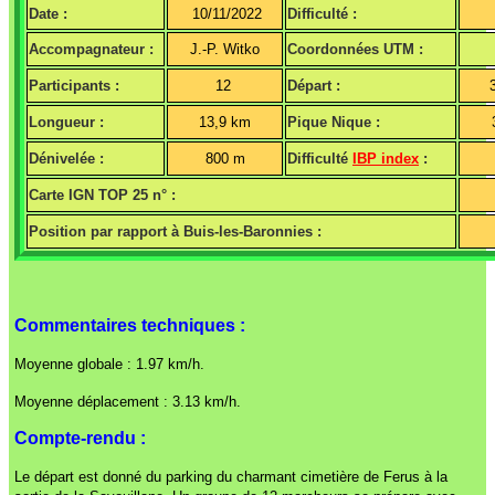
Date :
10/11/2022
Difficulté :
Accompagnateur :
J.-P. Witko
Coordonnées UTM :
Participants :
12
Départ :
Longueur :
13,9 km
Pique Nique :
Dénivelée :
800 m
Difficulté
IBP index
:
Carte IGN TOP 25 n° :
Position par rapport à Buis-les-Baronnies :
Commentaires techniques :
Moyenne globale : 1.97 km/h.
Moyenne déplacement : 3.13 km/h.
Compte-rendu :
Le départ est donné du parking du charmant cimetière de Ferus à la