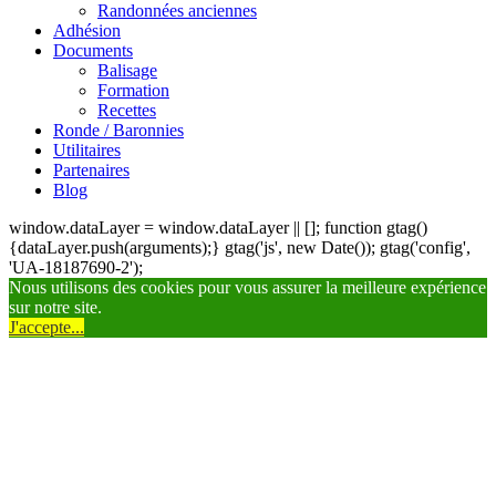
Randonnées anciennes
Adhésion
Documents
Balisage
Formation
Recettes
Ronde / Baronnies
Utilitaires
Partenaires
Blog
window.dataLayer = window.dataLayer || []; function gtag()
{dataLayer.push(arguments);} gtag('js', new Date()); gtag('config',
'UA-18187690-2');
Nous utilisons des cookies pour vous assurer la meilleure expérience
sur notre site.
J'accepte...