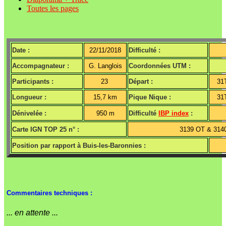
Toutes les pages
Date :
22/11/2018
Difficulté :
Accompagnateur :
G. Langlois
Coordonnées UTM :
Participants :
23
Départ :
31
Longueur :
15,7 km
Pique Nique :
31
Dénivelée :
950 m
Difficulté
IBP index
:
Carte IGN TOP 25 n° :
3139 OT & 314
Position par rapport à Buis-les-Baronnies :
Commentaires techniques :
... en attente ...