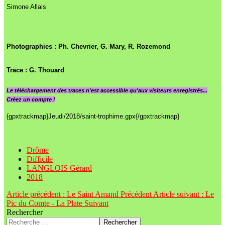
Simone Allais
Photographies : Ph. Chevrier, G. Mary, R. Rozemond
Trace : G. Thouard
Le
téléchargement des traces n'est accessible qu'aux visiteurs enregistrés...
Créez un compte !
{gpxtrackmap}Jeudi/2018/saint-trophime.gpx{/gpxtrackmap}
Drôme
Difficile
LANGLOIS Gérard
2018
Article précédent : Le Saint Amand
Précédent
Article suivant : Le
Pic du Comte - La Plate
Suivant
Rechercher
Rechercher