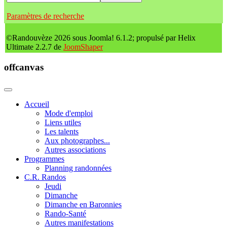
Paramètres de recherche
©Randouvèze 2026 sous Joomla! 6.1.2; propulsé par Helix
Ultimate 2.2.7 de
JoomShaper
offcanvas
Accueil
Mode d'emploi
Liens utiles
Les talents
Aux photographes...
Autres associations
Programmes
Planning randonnées
C.R. Randos
Jeudi
Dimanche
Dimanche en Baronnies
Rando-Santé
Autres manifestations