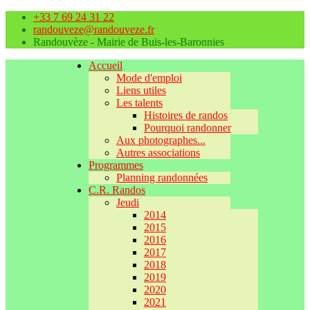
+33 7 69 24 31 22
randouveze@randouveze.fr
Randouvèze - Mairie de Buis-les-Baronnies
Accueil
Mode d'emploi
Liens utiles
Les talents
Histoires de randos
Pourquoi randonner
Aux photographes...
Autres associations
Programmes
Planning randonnées
C.R. Randos
Jeudi
2014
2015
2016
2017
2018
2019
2020
2021