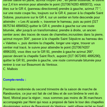
sentier balisé en jaune, azimut moyen 148°, en pente soutenue, le suivre
sur 2,4 km environ pour atteindre le point (31T0674283 4893072), vous
êtes sur le GR 4, (panneau directionnel) prendre à gauche, azimut 77 °,
sur une route coupe feu, toujours sur le GR 4, passer à la chapelle Saint
Sidoine, poursuivre sur le GR 4, sur un sentier en forte descende pour
atteindre : « Les Al azards », traverser le hameau, puis au point (31T
0675744 4894562) quitter le GR 4, prendre à gauche sur une route
bitumée, aller jusqu'à un transformateur, prendre à droite, un ancien
sentier avec des traces de roues de charrettes,incrustées dans la pierre,
azimut moyen 304°, passer à le chapelle Saint Sépulcre au hameau des
« Valettes », puis derrière la chapelle, longer une vigne, trouver un
sentier mal tracé, le suivre pour atteindre le point (31T0674207
4896100), vous êtes sur le GR 91, prendre à gauche azimut 266°,
passer devant la chapelle Saint Roch, aupoint (31T 0672491 4895290),
quitter le GR 91, prendre à gauche, une route communale bitumée pour
rentrer à vue sur Beaumont du Ventoux.
C. Malbois
Compte-rendu :
Première randonnée du second trimestre de la saison de marche de
Randouvèze, ce jour est fait de ciel bleu et de son binôme le vent du
Nord, Mistral pour la région ; nous sommes pas moins de 36 marcheurs
accompagnés par Henri qui nous a proposé de faire le tour des chapelles
disséminées autour de Beaumont du Ventoux, petit village niché au fond