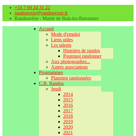
+33 7 69 24 31 22
randouveze@randouveze.fr
Randouvèze - Mairie de Buis-les-Baronnies
Accueil
Mode d'emploi
Liens utiles
Les talents
Histoires de randos
Pourquoi randonner
Aux photographes...
Autres associations
Programmes
Planning randonnées
C.R. Randos
Jeudi
2014
2015
2016
2017
2018
2019
2020
2021