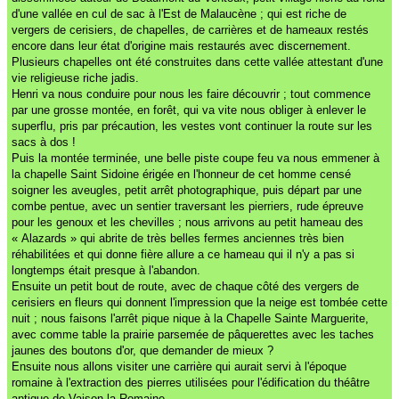
d'une vallée en cul de sac à l'Est de Malaucène ; qui est riche de
vergers de cerisiers, de chapelles, de carrières et de hameaux restés
encore dans leur état d'origine mais restaurés avec discernement.
Plusieurs chapelles ont été construites dans cette vallée attestant d'une
vie religieuse riche jadis.
Henri va nous conduire pour nous les faire découvrir ; tout commence
par une grosse montée, en forêt, qui va vite nous obliger à enlever le
superflu, pris par précaution, les vestes vont continuer la route sur les
sacs à dos !
Puis la montée terminée, une belle piste coupe feu va nous emmener à
la chapelle Saint Sidoine érigée en l'honneur de cet homme censé
soigner les aveugles, petit arrêt photographique, puis départ par une
combe pentue, avec un sentier traversant les pierriers, rude épreuve
pour les genoux et les chevilles ; nous arrivons au petit hameau des
« Alazards » qui abrite de très belles fermes anciennes très bien
réhabilitées et qui donne fière allure a ce hameau qui il n'y a pas si
longtemps était presque à l'abandon.
Ensuite un petit bout de route, avec de chaque côté des vergers de
cerisiers en fleurs qui donnent l'impression que la neige est tombée cette
nuit ; nous faisons l'arrêt pique nique à la Chapelle Sainte Marguerite,
avec comme table la prairie parsemée de pâquerettes avec les taches
jaunes des boutons d'or, que demander de mieux ?
Ensuite nous allons visiter une carrière qui aurait servi à l'époque
romaine à l'extraction des pierres utilisées pour l'édification du théâtre
antique de Vaison la Romaine.