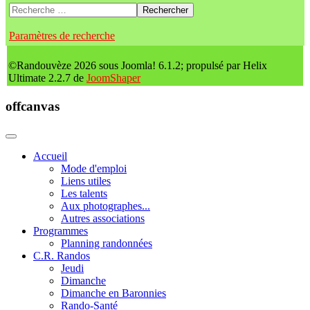
Rechercher
Paramètres de recherche
©Randouvèze 2026 sous Joomla! 6.1.2; propulsé par Helix
Ultimate 2.2.7 de
JoomShaper
offcanvas
Accueil
Mode d'emploi
Liens utiles
Les talents
Aux photographes...
Autres associations
Programmes
Planning randonnées
C.R. Randos
Jeudi
Dimanche
Dimanche en Baronnies
Rando-Santé