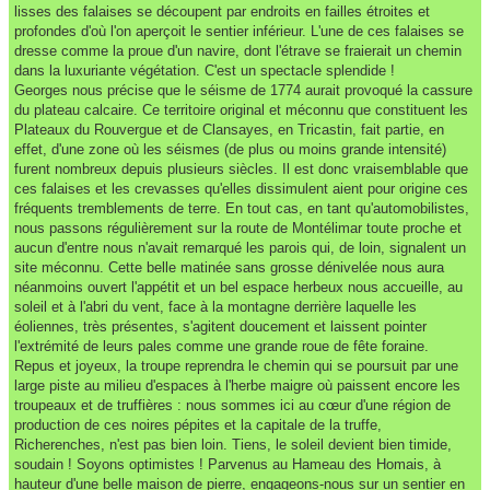
lisses des falaises se découpent par endroits en failles étroites et
profondes d'où l'on aperçoit le sentier inférieur. L'une de ces falaises se
dresse comme la proue d'un navire, dont l'étrave se fraierait un chemin
dans la luxuriante végétation. C'est un spectacle splendide !
Georges nous précise que le séisme de 1774 aurait provoqué la cassure
du plateau calcaire. Ce territoire original et méconnu que constituent les
Plateaux du Rouvergue et de Clansayes, en Tricastin, fait partie, en
effet, d'une zone où les séismes (de plus ou moins grande intensité)
furent nombreux depuis plusieurs siècles. Il est donc vraisemblable que
ces falaises et les crevasses qu'elles dissimulent aient pour origine ces
fréquents tremblements de terre. En tout cas, en tant qu'automobilistes,
nous passons régulièrement sur la route de Montélimar toute proche et
aucun d'entre nous n'avait remarqué les parois qui, de loin, signalent un
site méconnu. Cette belle matinée sans grosse dénivelée nous aura
néanmoins ouvert l'appétit et un bel espace herbeux nous accueille, au
soleil et à l'abri du vent, face à la montagne derrière laquelle les
éoliennes, très présentes, s'agitent doucement et laissent pointer
l'extrémité de leurs pales comme une grande roue de fête foraine.
Repus et joyeux, la troupe reprendra le chemin qui se poursuit par une
large piste au milieu d'espaces à l'herbe maigre où paissent encore les
troupeaux et de truffières : nous sommes ici au cœur d'une région de
production de ces noires pépites et la capitale de la truffe,
Richerenches, n'est pas bien loin. Tiens, le soleil devient bien timide,
soudain ! Soyons optimistes ! Parvenus au Hameau des Homais, à
hauteur d'une belle maison de pierre, engageons-nous sur un sentier en