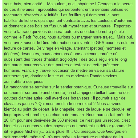
sous-bois, bien abrité... Mais alors, quel labyrinthe ! Georges a le secret
de ces itinéraires improbables qui serpentent entre sentiers balisés et
raccourcis réservés aux initiés. Les feuillus qui dominent ici sont
habillés de lichens épais qui font contraste avec les couleurs d'automne
et donnent à ces bois touffus un air mystérieux et surnaturel. Reportez-
vous à la trace qui vous donnera toutefois une idée de notre périple :
comme le Petit Poucet, nous aurions pu marquer notre trajet... Mais oui,
vous avez raison, le Dieu Informatique a inventé le GPS pour les nuls en
lecture de cartes. De virage en virage, alternant (petites) montées et
(légères) descentes, nous arriverons à une ancienne carrière où
subsistent des traces d'habitat troglodyte : des trous réguliers le long
des parois pour recevoir des poutres attestent de cette présence
humaine. Francis y trouve l'occasion de mettre en valeur sa stature
aristocratique, dominant le site et les modestes Randouveziens
admiratifs à ses pieds.
La randonnée se termine sur le sentier botanique. Curieuse trouvaille sur
ce chemin, sur une branche morte, un champignon brillant comme des
gouttes d'ambre attire l'œil averti des botanistes : il pourrait s'agir de
claviaires jaunes ? Qui nous en dira le nom exact ? Nous arrivons
bientôt au point de départ, à la chapelle, près de laquelle se déroule, en
long tapis vert sombre, un champ de romarin. Nous aurons fait près de
16 Km pour une dénivelée de 360 mètres, ce n'est pas un record, c'est
bien et nous aurons vu des paysages qui méritent un détour (comme le
dit le guide Michelin)... Sans pluie !!!... Ou presque. Que Georges en
soit remercié, même s'il n'a pas prévu la fermeture du bistrot de La