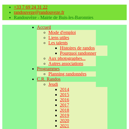
+33 7 69 24 31 22
randouveze@randouveze.fr
Randouvèze - Mairie de Buis-les-Baronnies
Accueil
Mode d'emploi
Liens utiles
Les talents
Histoires de randos
Pourquoi randonner
Aux photographes...
Autres associations
Programmes
Planning randonnées
C.R. Randos
Jeudi
2014
2015
2016
2017
2018
2019
2020
2021