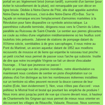
portail en arc légèrement brisé (roman tardif), surmonté d'un larmier (pour
éviter le ruissellement de la pluie), est remarquable par son décor en
ligne brisée. Dédiée à Notre-Dame de Pitié, elle était appelée autrefois
Notre-Dame des Baïsses, c'est-à-dire Notre-Dame d'En-Bas. Sur la
façade on remarque encore l'emplacement d'armoiries martelées à la
Révolution pour faire disparaître ce symbole aristocratique. La
parenthèse culturelle terminée, dirigeons-nous vers le Chemin du Lèbre,
parallèle au Ruisseau de Saint-Chande. Le sentier aux pierres glissantes
se coule au milieu d'une végétation méditerranéenne où les feuillus sont
toutefois très présents. Jalonné de stations de pompage datant du
XIXème siècle, semblables à de gros sarcophages, il nous mène au
Pont du Martinet, un ancien aqueduc datant de 1852 aux moellons
recouverts de mousse et de lierre qui enjambe le ruisseau tout proche :
un petit crochet nous permet de passer sous l'arche qui subsiste. Inutile
de dire que notre incorrigible Virginie se fait un devoir d'escalader
l'ouvrage... Il faut que jeunesse se passe !
Après un passage sur des prairies inondées, notre déambulation va
maintenant nous conduire de sentier en piste d'exploitation sur ce
plateau d'où l'on distingue au loin les nombreuses éoliennes installées
sur un territoire où elles peuvent recevoir la douce caresse de leur
maître (Eole, bien évidemment !). Non, vous n'êtes pas d'accord : vous
préférez le Mistral froid et brutal qui pourtant les empêche de produire !
Nous irons ainsi jusqu'au point de vue qui s'ouvre devant nous, à hauteur
de Chantemerle lès Grignan qui nous permet de mieux nous orienter en
découvrant les villages de Réauville, Valaurie, Roussas. Nous sommes