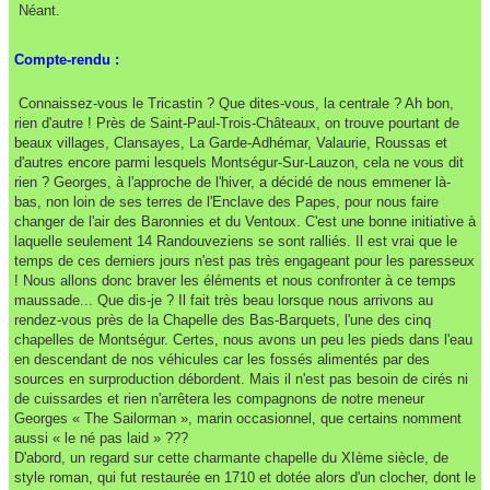
Néant.
Compte-rendu :
Connaissez-vous le Tricastin ? Que dites-vous, la centrale ? Ah bon,
rien d'autre ! Près de Saint-Paul-Trois-Châteaux, on trouve pourtant de
beaux villages, Clansayes, La Garde-Adhémar, Valaurie, Roussas et
d'autres encore parmi lesquels Montségur-Sur-Lauzon, cela ne vous dit
rien ? Georges, à l'approche de l'hiver, a décidé de nous emmener là-
bas, non loin de ses terres de l'Enclave des Papes, pour nous faire
changer de l'air des Baronnies et du Ventoux. C'est une bonne initiative à
laquelle seulement 14 Randouveziens se sont ralliés. Il est vrai que le
temps de ces derniers jours n'est pas très engageant pour les paresseux
! Nous allons donc braver les éléments et nous confronter à ce temps
maussade... Que dis-je ? Il fait très beau lorsque nous arrivons au
rendez-vous près de la Chapelle des Bas-Barquets, l'une des cinq
chapelles de Montségur. Certes, nous avons un peu les pieds dans l'eau
en descendant de nos véhicules car les fossés alimentés par des
sources en surproduction débordent. Mais il n'est pas besoin de cirés ni
de cuissardes et rien n'arrêtera les compagnons de notre meneur
Georges « The Sailorman », marin occasionnel, que certains nomment
aussi « le né pas laid » ???
D'abord, un regard sur cette charmante chapelle du XIème siècle, de
style roman, qui fut restaurée en 1710 et dotée alors d'un clocher, dont le