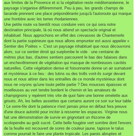
aux limites de la Provence et si la végétation reste méditerranéenne, le
paysage s'organise différemment. Peu à peu, les grands champs de
lavande prennent une place prépondérante jusqu'à l'autoroute qui marque
une frontière avec les terres rhodaniennes.
Une petite route va bientôt nous conduire vers ce qui sera notre
destination principale, là où nous attend un spectacle original et
inhabituel. Nous approchons en effet des crevasses de Chantemerle
dont la partie supérieure que nous allons emprunter est aussi appelée «
Sentier des Poètes ». C'est un paysage inhabituel que nous découvrons
alors, sur ce sentier étroit qui surplombe le vide : une centaine de
mètres plus bas, d'autres sentiers parcourent le bas des falaises dans
un enchevêtrement de végétation qui masque de nombreuses cavités
naturelles. Cette végétation dense et foisonnante donne un air surnaturel
et mystérieux à ce lieu : des lutins ou des trolls vont-ils surgir devant
nous et nous attirer dans les entrailles de ce monde mystérieux dont
nous ne voyons qu'une toute petite partie ? Des mousses épaisses et
moelleuses au vert tendre bordent le chemin et les amateurs de
champignons y repèrent très vite de quoi faire une bonne omelette aux
grisets. Ah, les belles assiettes que certains auront ce soir sur leur table
! Le serre-file dont la patience n'est jamais prise en défaut fera preuve
d'une douce autorité pour inciter à resserrer les espaces. Virginie nous
fait une démonstration de survie en grignotant un rhizome de
scolopendre au goût sucré. Cette belle fougère vert sombre dont l'envers
de la feuille est recouvert de sores de couleur jaune, tapisse le talus
comme pourrait le faire une plante tropicale. Les parois abruptes et