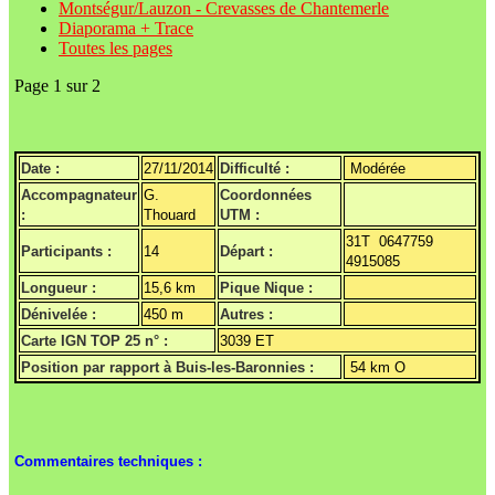
Montségur/Lauzon - Crevasses de Chantemerle
Diaporama + Trace
Toutes les pages
Page 1 sur 2
Date :
27/11/2014
Difficulté :
Modérée
Accompagnateur
G.
Coordonnées
:
Thouard
UTM :
31T 0647759
Participants :
14
Départ :
4915085
Longueur :
15,6 km
Pique Nique :
Dénivelée :
450 m
Autres :
Carte IGN TOP 25 n° :
3039 ET
Position par rapport à Buis-les-Baronnies :
54 km O
Commentaires techniques :