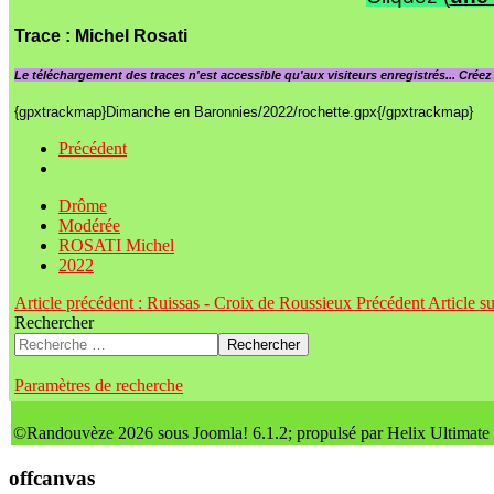
Trace
: Michel Rosati
Le
téléchargement des traces n'est accessible qu'aux visiteurs enregistrés... Crée
{gpxtrackmap}Dimanche en Baronnies/2022/rochette.gpx{/gpxtrackmap}
Précédent
Drôme
Modérée
ROSATI Michel
2022
Article précédent : Ruissas - Croix de Roussieux
Précédent
Article s
Rechercher
Rechercher
Paramètres de recherche
©Randouvèze 2026 sous Joomla! 6.1.2; propulsé par Helix Ultimate
offcanvas