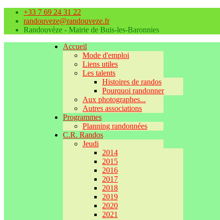
+33 7 69 24 31 22
randouveze@randouveze.fr
Randouvèze - Mairie de Buis-les-Baronnies
Accueil
Mode d'emploi
Liens utiles
Les talents
Histoires de randos
Pourquoi randonner
Aux photographes...
Autres associations
Programmes
Planning randonnées
C.R. Randos
Jeudi
2014
2015
2016
2017
2018
2019
2020
2021