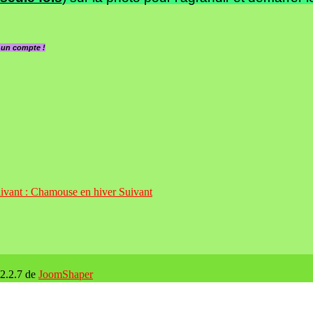
z un compte !
uivant : Chamouse en hiver
Suivant
 2.2.7 de
JoomShaper