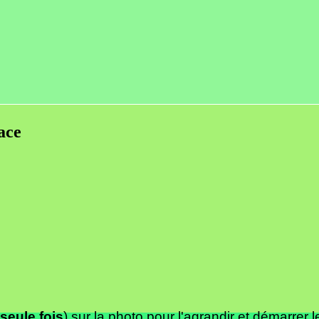
ace
seule fois
) sur la photo pour l'agrandir et démarrer 