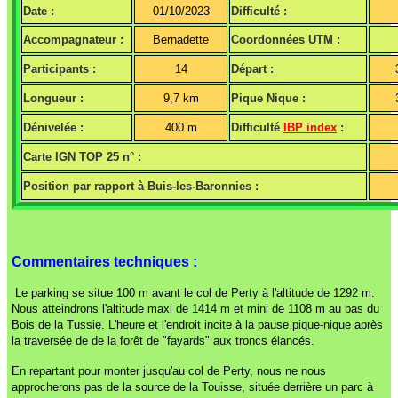
Date :
01/10/2023
Difficulté :
Accompagnateur :
Bernadette
Coordonnées UTM :
Participants :
14
Départ :
Longueur :
9,7 km
Pique Nique :
Dénivelée :
400 m
Difficulté
IBP index
:
Carte IGN TOP 25 n° :
Position par rapport à Buis-les-Baronnies :
Commentaires techniques :
Le parking se situe 100 m avant le col de Perty à l'altitude de 1292 m.
Nous atteindrons l'altitude maxi de 1414 m et mini de 1108 m au bas du
Bois de la Tussie. L'heure et l'endroit incite à la pause pique-nique après
la traversée de de la forêt de "fayards" aux troncs élancés.
En repartant pour monter jusqu'au col de Perty, nous ne nous
approcherons pas de la source de la Touisse, située derrière un parc à