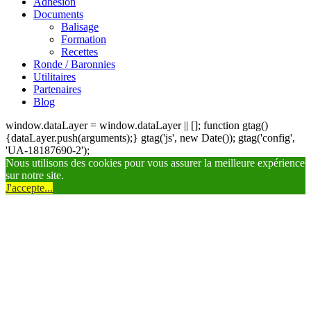
Adhésion
Documents
Balisage
Formation
Recettes
Ronde / Baronnies
Utilitaires
Partenaires
Blog
window.dataLayer = window.dataLayer || []; function gtag()
{dataLayer.push(arguments);} gtag('js', new Date()); gtag('config',
'UA-18187690-2');
Nous utilisons des cookies pour vous assurer la meilleure expérience
sur notre site.
J'accepte...