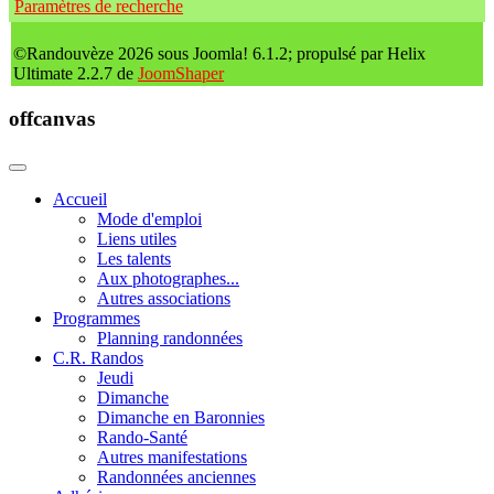
Paramètres de recherche
©Randouvèze 2026 sous Joomla! 6.1.2; propulsé par Helix
Ultimate 2.2.7 de
JoomShaper
offcanvas
Accueil
Mode d'emploi
Liens utiles
Les talents
Aux photographes...
Autres associations
Programmes
Planning randonnées
C.R. Randos
Jeudi
Dimanche
Dimanche en Baronnies
Rando-Santé
Autres manifestations
Randonnées anciennes