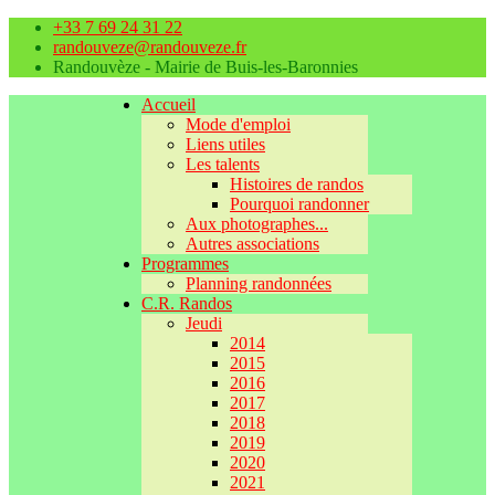
+33 7 69 24 31 22
randouveze@randouveze.fr
Randouvèze - Mairie de Buis-les-Baronnies
Accueil
Mode d'emploi
Liens utiles
Les talents
Histoires de randos
Pourquoi randonner
Aux photographes...
Autres associations
Programmes
Planning randonnées
C.R. Randos
Jeudi
2014
2015
2016
2017
2018
2019
2020
2021