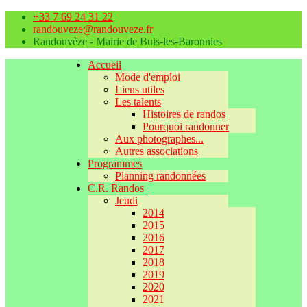
+33 7 69 24 31 22
randouveze@randouveze.fr
Randouvèze - Mairie de Buis-les-Baronnies
Accueil
Mode d'emploi
Liens utiles
Les talents
Histoires de randos
Pourquoi randonner
Aux photographes...
Autres associations
Programmes
Planning randonnées
C.R. Randos
Jeudi
2014
2015
2016
2017
2018
2019
2020
2021