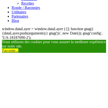
Recettes
Ronde / Baronnies
Utilitaires
Partenaires
Blog
window.dataLayer = window.dataLayer || []; function gtag()
{dataLayer.push(arguments);} gtag('js', new Date()); gtag('config',
'UA-18187690-2');
Nous utilisons des cookies pour vous assurer la meilleure expérience
sur notre site.
J'accepte...