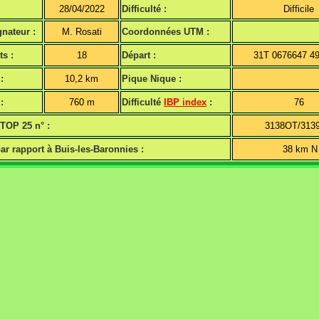
28/04/2022
Difficulté :
Difficile
nateur :
M. Rosati
Coordonnées UTM :
ts :
18
Départ :
31T 0676647 4
:
10,2 km
Pique Nique :
:
760 m
Difficulté
IBP index
:
76
 TOP 25 n° :
3138OT/313
ar rapport à Buis-les-Baronnies :
38 km N