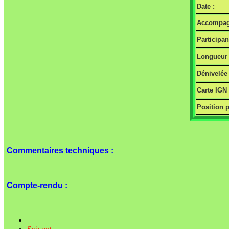
Date :
Accompag
Participan
Longueur 
Dénivelée 
Carte IGN
Position p
Commentaires techniques :
Compte-rendu :