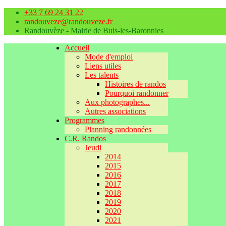
+33 7 69 24 31 22
randouveze@randouveze.fr
Randouvèze - Mairie de Buis-les-Baronnies
Accueil
Mode d'emploi
Liens utiles
Les talents
Histoires de randos
Pourquoi randonner
Aux photographes...
Autres associations
Programmes
Planning randonnées
C.R. Randos
Jeudi
2014
2015
2016
2017
2018
2019
2020
2021