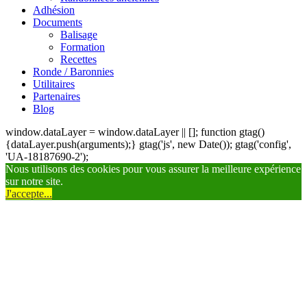
Adhésion
Documents
Balisage
Formation
Recettes
Ronde / Baronnies
Utilitaires
Partenaires
Blog
window.dataLayer = window.dataLayer || []; function gtag()
{dataLayer.push(arguments);} gtag('js', new Date()); gtag('config',
'UA-18187690-2');
Nous utilisons des cookies pour vous assurer la meilleure expérience
sur notre site.
J'accepte...