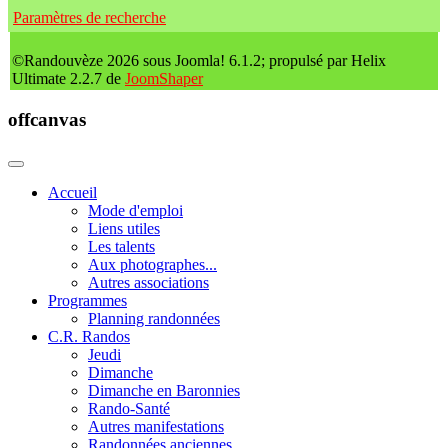
Paramètres de recherche
©Randouvèze 2026 sous Joomla! 6.1.2; propulsé par Helix
Ultimate 2.2.7 de
JoomShaper
offcanvas
Accueil
Mode d'emploi
Liens utiles
Les talents
Aux photographes...
Autres associations
Programmes
Planning randonnées
C.R. Randos
Jeudi
Dimanche
Dimanche en Baronnies
Rando-Santé
Autres manifestations
Randonnées anciennes