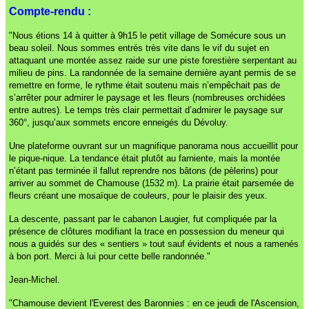
Compte-rendu :
"Nous étions 14 à quitter à 9h15 le petit village de Somécure sous un
beau soleil. Nous sommes entrés très vite dans le vif du sujet en
attaquant une montée assez raide sur une piste forestière serpentant au
milieu de pins. La randonnée de la semaine dernière ayant permis de se
remettre en forme, le rythme était soutenu mais n’empêchait pas de
s’arrêter pour admirer le paysage et les fleurs (nombreuses orchidées
entre autres). Le temps très clair permettait d’admirer le paysage sur
360°, jusqu’aux sommets encore enneigés du Dévoluy.
Une plateforme ouvrant sur un magnifique panorama nous accueillit pour
le pique-nique. La tendance était plutôt au farniente, mais la montée
n’étant pas terminée il fallut reprendre nos bâtons (de pèlerins) pour
arriver au sommet de Chamouse (1532 m). La prairie était parsemée de
fleurs créant une mosaïque de couleurs, pour le plaisir des yeux.
La descente, passant par le cabanon Laugier, fut compliquée par la
présence de clôtures modifiant la trace en possession du meneur qui
nous a guidés sur des « sentiers » tout sauf évidents et nous a ramenés
à bon port. Merci à lui pour cette belle randonnée."
Jean-Michel.
"Chamouse devient l'Everest des Baronnies : en ce jeudi de l'Ascension,