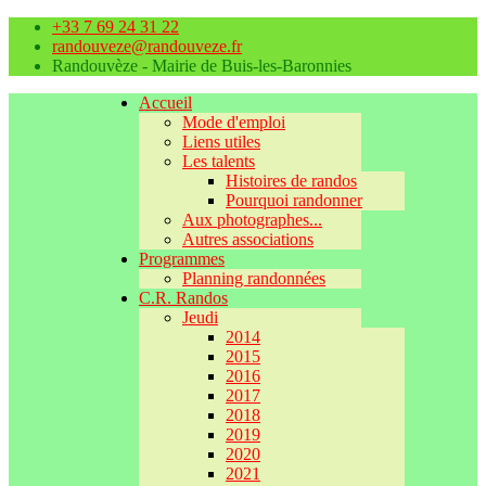
+33 7 69 24 31 22
randouveze@randouveze.fr
Randouvèze - Mairie de Buis-les-Baronnies
Accueil
Mode d'emploi
Liens utiles
Les talents
Histoires de randos
Pourquoi randonner
Aux photographes...
Autres associations
Programmes
Planning randonnées
C.R. Randos
Jeudi
2014
2015
2016
2017
2018
2019
2020
2021