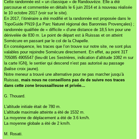
Cette randonnée est « un classique » de Randouvèze. Elle a été
parcourue et commentée en détails le 6 juin 2014 et à nouveau réalisée
le 10 octobre 2017 (voir sur le site).
En 2017, l’itinéraire a été modifié et la randonnée est proposée dans le
TopoGuide PN19 (Le Parc Naturel régional des Baronnies Provençales) ;
randonnée qualifiée de « difficile » d’une distance de 18,5 km pour une
dénivelée de 830 m. Le point de départ est à Ruissas et on atteint
Somécure en passant par le col de la Chapelle.
En conséquence, les traces que l’on trouve sur notre site, ne sont plus
valables pour rejoindre Somécure directement. En effet, au point 31T
705085 4905547 (lieu-dit Les Sestrières, indication d’altitude 1082 m sur
la carte IGN), le sentier qui descend n’est pas autorisé au passage
(balise croix jaune).
Notre meneur a trouvé une alternative pour ne pas marcher jusqu’à
Ruissas,
mais nous ne conseillons pas de de suivre nos traces
dans cette zone broussailleuse et privée…
G. Thouard.
L'altitude initiale était de 780 m.
L'altitude maximale atteinte a été de 1532 m.
La moyenne de déplacement a été de 3.6 km/h.
La moyenne globale a été de 2 km/h.
M. Rosati.