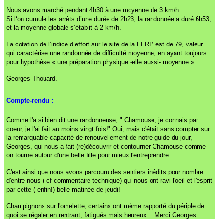
Nous avons marché pendant 4h30 à une moyenne de 3 km/h.
Si l‘on cumule les arrêts d’une durée de 2h23, la randonnée a duré 6h53,
et la moyenne globale s’établit à 2 km/h.
La cotation de l’indice d’effort sur le site de la FFRP est de 79, valeur
qui caractérise une randonnée de difficulté moyenne, en ayant toujours
pour hypothèse « une préparation physique -elle aussi- moyenne ».
Georges Thouard.
Compte-rendu :
Comme l'a si bien dit une randonneuse, " Chamouse, je connais par
coeur, je l'ai fait au moins vingt fois!" Oui, mais c'était sans compter sur
la remarquable capacité de renouvellement de notre guide du jour,
Georges, qui nous a fait (re)découvrir et contourner Chamouse comme
on tourne autour d'une belle fille pour mieux l'entreprendre.
C'est ainsi que nous avons parcouru des sentiers inédits pour nombre
d'entre nous ( cf commentaire technique) qui nous ont ravi l'oeil et l'esprit
par cette ( enfin!) belle matinée de jeudi!
Champignons sur l'omelette, certains ont même rapporté du périple de
quoi se régaler en rentrant, fatigués mais heureux... Merci Georges!