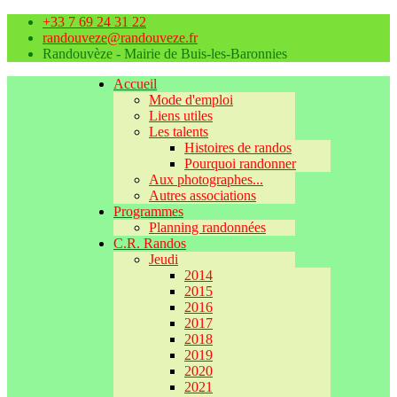
+33 7 69 24 31 22
randouveze@randouveze.fr
Randouvèze - Mairie de Buis-les-Baronnies
Accueil
Mode d'emploi
Liens utiles
Les talents
Histoires de randos
Pourquoi randonner
Aux photographes...
Autres associations
Programmes
Planning randonnées
C.R. Randos
Jeudi
2014
2015
2016
2017
2018
2019
2020
2021