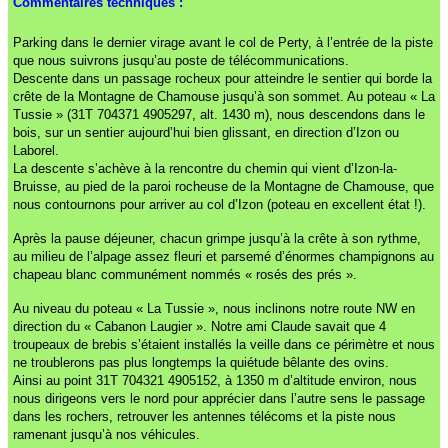
Commentaires techniques :
Parking dans le dernier virage avant le col de Perty, à l’entrée de la piste
que nous suivrons jusqu’au poste de télécommunications.
Descente dans un passage rocheux pour atteindre le sentier qui borde la
crête de la Montagne de Chamouse jusqu’à son sommet. Au poteau « La
Tussie » (31T 704371 4905297, alt. 1430 m), nous descendons dans le
bois, sur un sentier aujourd’hui bien glissant, en direction d’Izon ou
Laborel.
La descente s’achève à la rencontre du chemin qui vient d’Izon-la-
Bruisse, au pied de la paroi rocheuse de la Montagne de Chamouse, que
nous contournons pour arriver au col d’Izon (poteau en excellent état !).
Après la pause déjeuner, chacun grimpe jusqu’à la crête à son rythme,
au milieu de l’alpage assez fleuri et parsemé d’énormes champignons au
chapeau blanc communément nommés « rosés des prés ».
Au niveau du poteau « La Tussie », nous inclinons notre route NW en
direction du « Cabanon Laugier ». Notre ami Claude savait que 4
troupeaux de brebis s’étaient installés la veille dans ce périmètre et nous
ne troublerons pas plus longtemps la quiétude bêlante des ovins.
Ainsi au point 31T 704321 4905152, à 1350 m d’altitude environ, nous
nous dirigeons vers le nord pour apprécier dans l’autre sens le passage
dans les rochers, retrouver les antennes télécoms et la piste nous
ramenant jusqu’à nos véhicules.