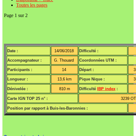
Toutes les pages
Page 1 sur 2
Date :
14/06/2018
Difficulté :
Accompagnateur :
G. Thouard
Coordonnées UTM :
Participants :
14
Départ :
3
Longueur :
13,6 km
Pique Nique :
3
Dénivelée :
810 m
Difficulté
IBP index
:
Carte IGN TOP 25 n° :
3239 OT
Position par rapport à Buis-les-Baronnies :