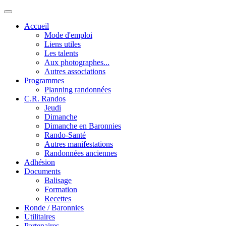
Accueil
Mode d'emploi
Liens utiles
Les talents
Aux photographes...
Autres associations
Programmes
Planning randonnées
C.R. Randos
Jeudi
Dimanche
Dimanche en Baronnies
Rando-Santé
Autres manifestations
Randonnées anciennes
Adhésion
Documents
Balisage
Formation
Recettes
Ronde / Baronnies
Utilitaires
Partenaires