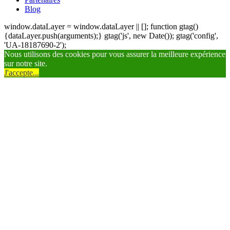
Blog
window.dataLayer = window.dataLayer || []; function gtag()
{dataLayer.push(arguments);} gtag('js', new Date()); gtag('config',
'UA-18187690-2');
Nous utilisons des cookies pour vous assurer la meilleure expérience
sur notre site.
J'accepte...