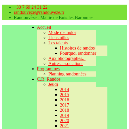
+33 7 69 24 31 22
randouveze@randouveze.fr
Randouvèze - Mairie de Buis-les-Baronnies
Accueil
Mode d'emploi
Liens utiles
Les talents
Histoires de randos
Pourquoi randonner
Aux photographes...
Autres associations
Programmes
Planning randonnées
C.R. Randos
Jeudi
2014
2015
2016
2017
2018
2019
2020
2021