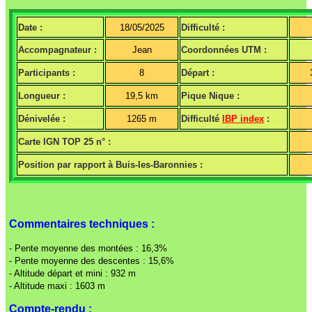
Date :
18/05/2025
Difficulté :
Accompagnateur :
Jean
Coordonnées UTM :
Participants :
8
Départ :
Longueur :
19,5 km
Pique Nique :
Dénivelée :
1265 m
Difficulté
IBP index
:
Carte IGN TOP 25 n° :
Position par rapport à Buis-les-Baronnies :
Commentaires techniques :
- Pente moyenne des montées : 16,3%
- Pente moyenne des descentes : 15,6%
- Altitude départ et mini : 932 m
- Altitude maxi : 1603 m
Compte-rendu :