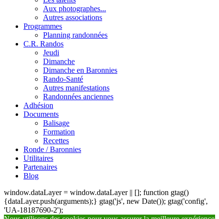
Aux photographes...
Autres associations
Programmes
Planning randonnées
C.R. Randos
Jeudi
Dimanche
Dimanche en Baronnies
Rando-Santé
Autres manifestations
Randonnées anciennes
Adhésion
Documents
Balisage
Formation
Recettes
Ronde / Baronnies
Utilitaires
Partenaires
Blog
window.dataLayer = window.dataLayer || []; function gtag()
{dataLayer.push(arguments);} gtag('js', new Date()); gtag('config',
'UA-18187690-2');
Nous utilisons des cookies pour vous assurer la meilleure expérience